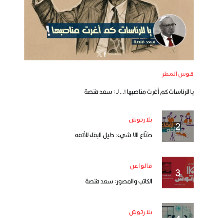
قوس المطر
يا للرئاسات كم أغرت مناصبها !… لـ : سعد فنصة
بلا رتوش
صُنّاع اللا شيء: دليل البقاء للأتفه
قالوا عن
الكاتب والمصور: سعد فنصة
بلا رتوش