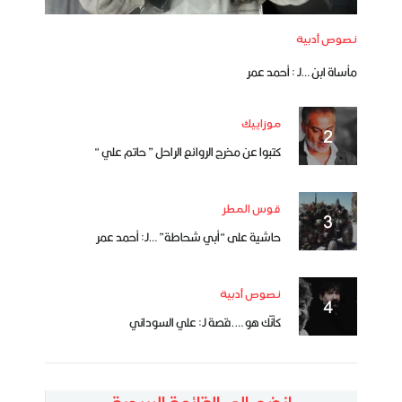
نصوص أدبية
مأساة ابن …لـ : أحمد عمر
موزاييك
كتبوا عن مخرج الروائع الراحل ” حاتم علي “
قوس المطر
حاشية على “أبي شحاطة” …لـ: أحمد عمر
نصوص أدبية
كأنّك هو ….قصة لـ: علي السوداني