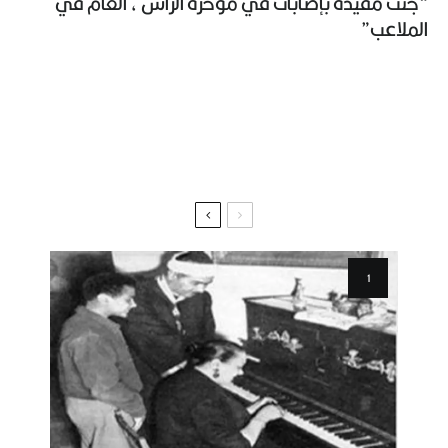
“جثث مقيّدة بإصابات في مؤخرة الرأس ، ألغام في
الملاعب”