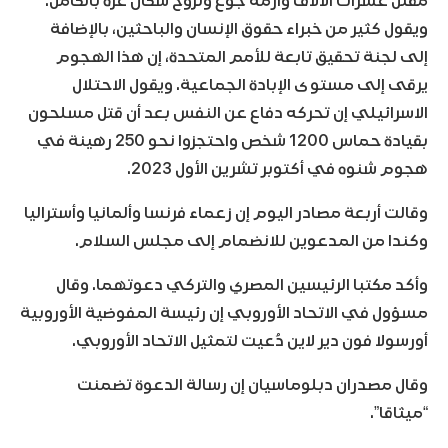
مقتل عشرات الآلاف وأزمة جوع ونزوح سكان غزة بالكامل.
ويقول كثير من خبراء حقوق الإنسان والباحثين، بالإضافة
إلى لجنة تحقيق تابعة للأمم المتحدة، إن هذا الهجوم
يرقى إلى مستوى الإبادة الجماعية. ويقول الاحتلال
الاسرائيلي إن تحركه دفاع عن النفس بعد أن قتل مسلحون
بقيادة حماس 1200 شخص واحتجزوا نحو 250 رهينة في
هجوم شنوه في أكتوبر تشرين الأول 2023.
وقالت أربعة مصادر اليوم إن زعماء فرنسا وألمانيا وأستراليا
وكندا من المدعوين للانضمام إلى مجلس السلام.
وأكد مكتبا الرئيسين المصري والتركي دعوتهما. وقال
مسؤول في الاتحاد الأوروبي إن رئيسة المفوضية الأوروبية
أورسولا فون دير لاين دُعيت لتمثيل الاتحاد الأوروبي.
وقال مصدران دبلوماسيان إن رسالة الدعوة تضمنت
“ميثاقا”.