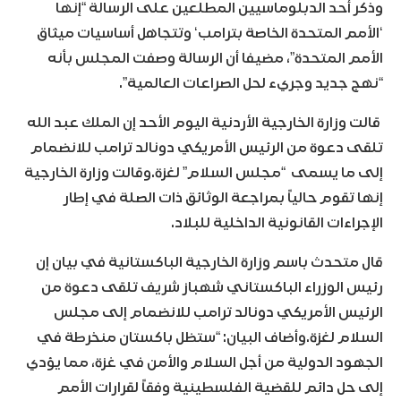
وذكر أحد الدبلوماسيين المطلعين على الرسالة “إنها
‘الأمم المتحدة الخاصة بترامب‘ وتتجاهل أساسيات ميثاق
الأمم المتحدة”، مضيفا أن الرسالة وصفت المجلس بأنه
“نهج جديد وجريء لحل الصراعات العالمية”.
قالت وزارة الخارجية الأردنية اليوم الأحد إن الملك عبد الله
تلقى دعوة من الرئيس الأمريكي دونالد ترامب للانضمام
إلى ما يسمى “مجلس السلام” لغزة.وقالت وزارة الخارجية
إنها تقوم حالياً بمراجعة الوثائق ذات الصلة في إطار
الإجراءات القانونية الداخلية للبلاد.
قال متحدث باسم وزارة الخارجية الباكستانية في بيان إن
رئيس الوزراء الباكستاني شهباز شريف تلقى دعوة من
الرئيس الأمريكي دونالد ترامب للانضمام إلى مجلس
السلام لغزة.وأضاف البيان: “ستظل باكستان منخرطة في
الجهود الدولية من أجل السلام والأمن في غزة، مما يؤدي
إلى حل دائم للقضية الفلسطينية وفقاً لقرارات الأمم