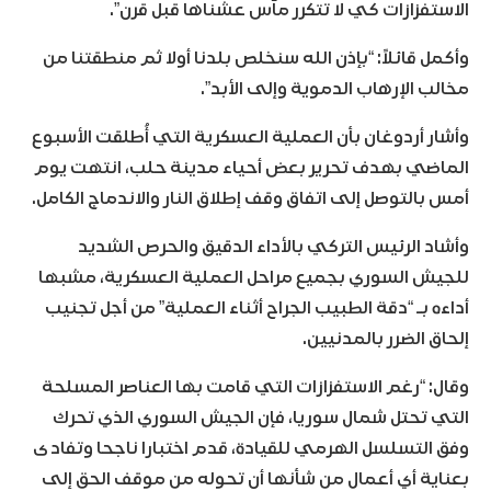
الاستفزازات كي لا تتكرر مآس عشناها قبل قرن”.
وأكمل قائلاً: “بإذن الله سنخلص بلدنا أولا ثم منطقتنا من
مخالب الإرهاب الدموية وإلى الأبد”.
وأشار أردوغان بأن العملية العسكرية التي أُطلقت الأسبوع
الماضي بهدف تحرير بعض أحياء مدينة حلب، انتهت يوم
أمس بالتوصل إلى اتفاق وقف إطلاق النار والاندماج الكامل.
وأشاد الرئيس التركي بالأداء الدقيق والحرص الشديد
للجيش السوري بجميع مراحل العملية العسكرية، مشبها
أداءه بـ “دقة الطبيب الجراح أثناء العملية” من أجل تجنيب
إلحاق الضرر بالمدنيين.
وقال: “رغم الاستفزازات التي قامت بها العناصر المسلحة
التي تحتل شمال سوريا، فإن الجيش السوري الذي تحرك
وفق التسلسل الهرمي للقيادة، قدم اختبارا ناجحا وتفادى
بعناية أي أعمال من شأنها أن تحوله من موقف الحق إلى