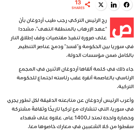
13
Twitter
LinkedIn
Facebook
SHARES
ص
رح الرئيس التركي رجب طيب أردوغان بأنّ
“عهد الإرهاب بالمنطقة انتهى”، مشددا
على ضرورة تنفيذ مقتضيات وقف إطلاق النار
في سوريا بين الحكومة و”قسد” ودمج عناصر التنظيم
بالكامل ضمن مؤسسات الدولة.
جاء ذلك في كلمة ألقاها أردوغان الاثنين في المجمع
الرئاسي بالعاصمة أنقرة عقب رئاسته اجتماع للحكومة
التركية.
وأعرب الرئيس أردوغان عن متابعته الدقيقة لكل تطور يجري
في سوريا، التي تتشارك مع تركيا تاريخًا وثقافةً مشتركة
وحضارة واحدة تمتد لـ1400 عام، علاوة على شهداء
سقطوا من كلا الشعبين في معارك خاضوها معا.