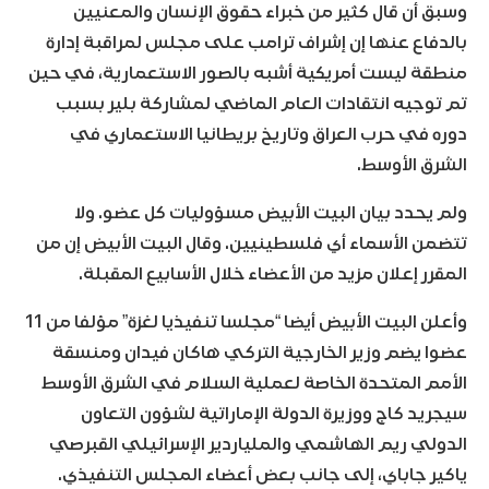
وسبق أن قال كثير من خبراء حقوق الإنسان والمعنيين
بالدفاع عنها إن إشراف ترامب على مجلس لمراقبة إدارة
منطقة ليست أمريكية أشبه بالصور الاستعمارية، في حين
تم توجيه انتقادات العام الماضي لمشاركة بلير بسبب
دوره في حرب العراق وتاريخ بريطانيا الاستعماري في
الشرق الأوسط.
ولم يحدد بيان البيت الأبيض مسؤوليات كل عضو. ولا
تتضمن الأسماء أي فلسطينيين. وقال البيت الأبيض إن من
المقرر إعلان مزيد من الأعضاء خلال الأسابيع المقبلة.
وأعلن البيت الأبيض أيضا “مجلسا تنفيذيا لغزة” مؤلفا من 11
عضوا يضم وزير الخارجية التركي هاكان فيدان ومنسقة
الأمم المتحدة الخاصة لعملية السلام في الشرق الأوسط
سيجريد كاج ووزيرة الدولة الإماراتية لشؤون التعاون
الدولي ريم الهاشمي والملياردير الإسرائيلي القبرصي
ياكير جاباي، إلى جانب بعض أعضاء المجلس التنفيذي.