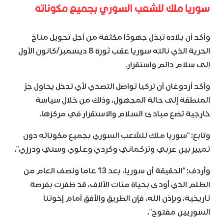
سوريا ملك للشعب السوري بجميع مكوناته
وأكد أن بلاده تبذل جهودًا مكثفة من أجل تحويل مناخ
الحرية الذي نالته سوريا عقب ثورة 8 ديسمبر/كانون الأول
إلى سلام دائم واستقرار.
وأكد أردوغان أن تركيا تواصل التصدي لأي تدخل يحاول جرّ
المنطقة إلى حالة المجهول، وذلك من خلال سياسة
خارجية تضع مبادئ السلام والاستقرار في مركزها.
وتابع: “سوريا ملك للشعب السوري بجميع مكوناته دون
تمييز بين عربي وتركماني وكردي وعلوي وسني ودرزي”.
وأردف: “الحقيقة أن سوريا، بعد 13 عاما ونصف العام من
الظلم الذي أودى بحياة مئات الآلاف، قد ظفرت بفرصة
تاريخية. وبإذن الله، فإن الطريق والأفق أمام إخوتنا
السوريين مفتوح”.