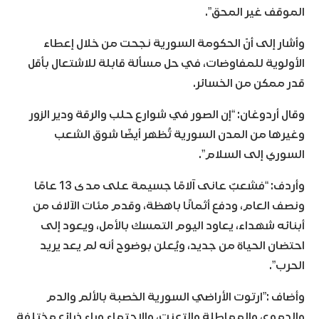
الموقف غير المحق”.
وأشار إلى أنّ الحكومة السورية نجحت من خلال إعطاء
الأولوية للمفاوضات، في حل مسألة قابلة للاشتعال بأقل
قدر ممكن من الخسائر.
وقال أردوغان: “إن الصور في شوارع حلب والرقة ودير الزور
وغيرها من المدن السورية تُظهر أيضًا شوق الشعب
السوري إلى السلام”.
وأردف: “فشعبٌ عانى آلامًا جسيمة على مدى 13 عامًا
ونصف العام، ودفع أثمانًا باهظة، وقدم مئات الآلاف من
أبنائه شهداء، يعاود اليوم التمسك بالأمل، ويعود إلى
احتضان الحياة من جديد، ويُعلن بوضوح أنه لم يعد يريد
الحرب”.
وأضاف :”ارتوت الأراضي السورية الخصبة بالألم والدم
والدموع، والمماطلة والتعنت، والاحتماء وراء ذرائع مختلفة