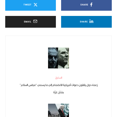
TWEET
SHARE
EMAIL
SHARE
السابق
زعماء دول يتلقون دعوات أمريكية للانضمام إلى ما يسمى “مجلس السلام”
بشأن غزّة