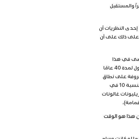
اً والمستقبل
 إحدى النظريات أن
ل على ذلك على أن
 مضى في هذا
. توماس ساماراس ، الذي كان يدرس الطول لمدة 40 عامًا
Shrin ، وهي فلسفة غير معروفة على نطاق
واسع تعتبر صغيرة متفوقة ، حسبت أننا إذا حافظنا على نسبنا كما هي ولكننا أقصر بنسبة 10 في
ناهيك عن تريليونات غالونات
قمامة).
ن هذا هو الوقت
ما لو كانت وسام