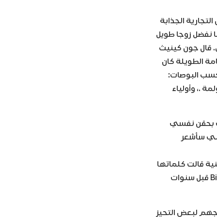
التجارية الجذابة
ما نفضل زوجا طويل
. قال جون كينيث
امة الطويلة كان
لكسب البوصات:
مة .
، وأولياء
مت بحقن نفسي
نني سأشعر
ية قالت كلماتها
“Basses ليس لديها سبب للعيش” وصلت إلى المرتبة الثانية على Billboard Hot 100 قبل سنوات
اجهم لبعض التحيز