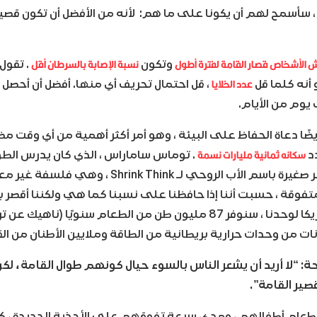
 سأسمح لهم أن يكونا على ما هم: لأنه من الأفضل أن تكون قصير
 الأشخاص قصار القامة لفترة أطول
نسبة الإصابة بالسرطان أقل
وتكون
. تقول
عدد الخلايا
نه كلما قل
، قل احتمال تحريف أي منها. أفضل أن أحص
وم من الأيام.
يضًا دعاة الحفاظ على البيئة ، وهو أمر أكثر أهمية من أي وقت
سكانه ثمانية مليارات نسمة
دد
والمعروف في دوائر صغيرة باسم الأب الروحي لـ k Think
المائة فقط في أمريكا لوحدنا ، سنوفر 87 مليون طن من الطعام سنويًا (
ونات من وحدات حرارية بريطانية من الطاقة وملايين الأطنان من ال
: “لا أريد أن يشعر الناس بالسوء حيال كونهم طوال القامة ، لك
صير القامة”.
ية طعام أطفالهم ، ومدى سرعة تفوقهم على الأحذية الجديدة ، ك