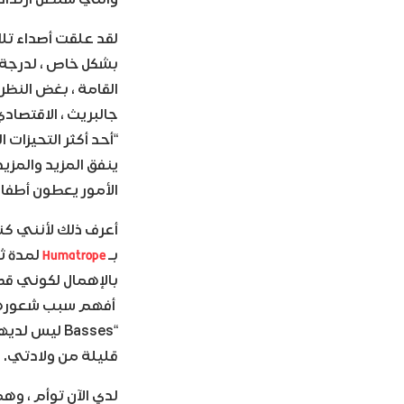
لقد علقت أصداء تلك
بشكل خاص ، لدرجة 
القامة ، بغض النظر
جالبريث ، الاقتصاد
“أحد أكثر التحيزات
ينفق المزيد والمزيد من الن
الأمور يعطون أطف
أعرف ذلك لأنني كن
Humatrope
بـ
لمدة ثل
بالإهمال لكوني قصي
أفهم سبب شعورهم ب
قليلة من ولادتي.
لدي الآن توأم ، وه