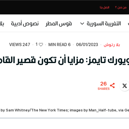
من نحن ؟
اتصل بنا
التغريبة السورية
قوس المطر
نصوص أدبية
بل
1
بلا رتوش
·
06/01/2023
·
6 MIN READ
·
·
247 VIEWS
يورك تايمز: مزايا أن تكون قصير القا
26
Twitter
WhatsA
SHARES
on by Sam Whitney/The New York Times; images by Man_Half-tube, via G