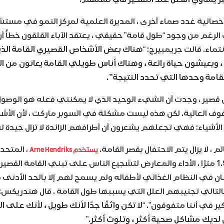
 أخصائية غدد صماء أخرى ، المديرة العلمية لمركز النمو في مس
ى الرغم من وجود “طول قامة” حقيقي ، يعتقد الآباء القلقون خطأً 
نتماء. قالت جريمبيرج: “
هناك بعض الأشخاص القصيري القامة الذ
ًا ، ويعيشون حياة رائعة ، وهناك أناس طويلي القامة يعانون من 
قامة وحدها التي تحدد النتيجة”.
قصير ، وجدت أن الشيء الوحيد الذي لا يمكنني فعله هو الوصول 
وف العالية. لكن هذه ليست مشكلة في السوبر ماركت ، لأن الأش
لأشياء: فهي تجعلهم يشعرون أن أطرافهم الزائدة لا تزال جيدة 
يستخدم Arne Hendriks
 ، لا يزال يتم الاحتفال بقصر القامة.
، المتحد
يبلغ طول قامته 1.95 مترًا ، الأداء والمعارض لتشجيع الناس على تبني القامة ال
بان في النظام الغذائي لأطفاله ولم يسمح لهم إلا بالحد الأدنى 
لتالي تجنيبهم العلل التي يسببها طول القامة . قال هندريكس: 
ير في أننا متفوقون”. “
لا تكن واثقًا جدًا لأنك طويل ، لأنك على
 لديك مشاكل صحية أكثر ، وتلوث أكثر
.”