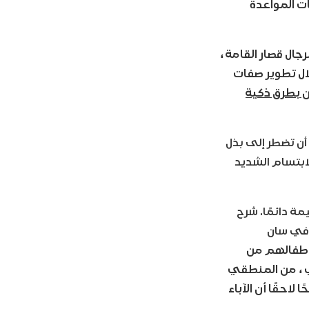
ات المواعدة
ال قصار القامة ،
ال تطوير صفات
ن بطرق ذكية
قامة من أن تضطر إلى بذل
لابتسام الشديد
ة دائمًا. شرح
 في سان
ي أطفالهم من
ي ، من المنطقي
احقًا أن الآباء