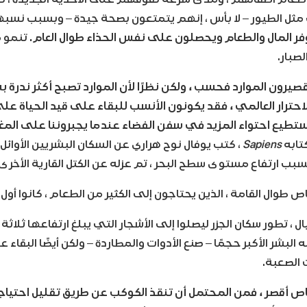
مثل الطيور – لا بأس ، إنهم يتمتعون بصحة جيدة – وبسبب نسبه
وفر المال والطعام ويحصلون على نفس الحذاء طوال العام.
تنمو م
لصبار.
قصيرون الموارد فحسب ، ولكن نظرًا لأن الموارد تصبح أكثر ندرة 
حترار العالمي ، فقد يكونون الأنسب للبقاء على قيد الحياة عل
ستطيع احتواء المزيد في سفن الفضاء عندما يجبروننا على المغا
تابه
Sapiens
، كتب يوفال نوح هراري عن السكان البشريين الأوائل 
 ارتفاع مستوى سطح البحر ، تم عزله عن الكتل القارية الأخرى.
ص طوال القامة ، الذين يحتاجون إلى الكثير من الطعام ، كانوا أول
، تطور سكان الجزر ليصلوا إلى الأشجار التي يبلغ ارتفاعها ثلاثة
بشر الأكبر حجمًا – صنع الأدوات والمطاردة – ولكن أيضًا البقاء ع
 الصعبة.
ص أقصر ، فمن المحتمل أن تنقذ الكوكب عن طريق تقليل احتياجا