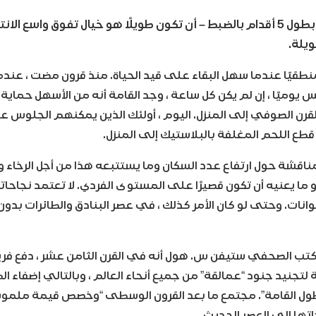
من وجهة نظري – بطول 5 أقدام بالضبط – أن تكون طويلًا هو خيال تفوق واسع 
ويلة.
نطقيًا عندما سهل البقاء على قيد الحياة. منذ قرون مضت ، عند
س يوميًا ، إن لم يكن كل ساعة ، وجد القامة أنه من الأسهل حماي
قرن الصوفي إلى المنزل. اليوم ، أولئك الذين يمكنهم الجلو
طع اللحم المغلفة بالبلاستيك إلى المنزل.
اقشة حول ارتفاع عدد السكان وما يستتبعه هذا من أجل الرخاء وا
ما يعنيه أن تكون قصيرًا على المستوى الفردي. لا تعتمد نجاحا
وانات. وحتى لو كان الأمر كذلك ، في عصر البنادق والطائرات بدون 
كتب الصحفي ستيفن س. هول أنه في القرن الثامن عشر ، دفع فر
 لتجنيد جنود “عمالقة” من جميع أنحاء العالم ، وبالتالي إضفاء 
ل القامة”. مجتمع ما بعد القرون الوسطى “وخصص قيمة ملموس
تها إلى العصر الحديث.