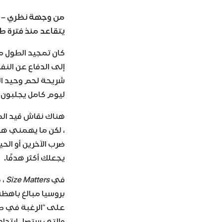
يتقاعد منذ فترة ط
كان تمجيد الطول م
إلى الدفاع عن النف
شريحة لحم وحيد ال
ليوم كامل يجلبون ق
هناك نقاش قيد المن
، لكن ما يهمني هو 
ضرب الآخرين أو الحي
يجعلك أكثر هدفًا.
في
Size Matters
، 
بروسيا مبالغ باهظة
على “الرغبة في طو
والتي ستصل ارتدادا