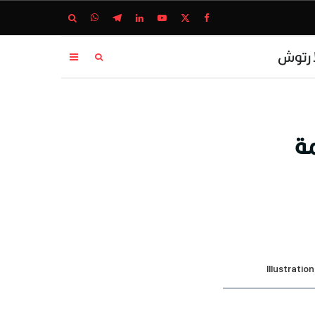
ا رتوش
مة
Illustrati