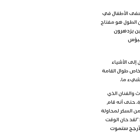
تشفى الأطفال في
أن الطول هو مفتاح
ين يزدهرون
البؤس
إلى الأشياء
خاص طوال القامة
لشيء ما.
ث والفنان الذي
قصيرة. حتى أنه قام
من السكر لمحاولة
“لقد حان الوقت
 الأرجح ستموت