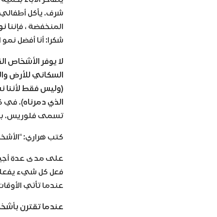
شرف. يأكل أطفالي 
المنخفضة ، فإنن
ا ن
شكرا: أنا أفضل نمو ا
لا يوفر الأشخاص ال
السكاني للأرض والا
(وليس فقط لأننا ن
الذي دمرناه
). في ك
تسمى فلوريس. بسبب
كتب هراري: “الأشخا
على مدى عدة أجيال 
فعل كل شيء يفعله ال
عندما تأتي الأوقات
عندما تقترن بأشخا