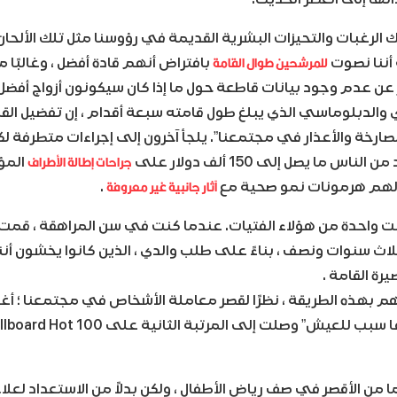
 الرغبات والتحيزات البشرية القديمة في رؤوسنا مثل تلك الألحان 
للمرشحين طوال القامة
أننا نصوت
بافتراض أنهم قادة أفضل ، وغالبًا 
 عن عدم وجود بيانات قاطعة حول ما إذا كان سيكونون أزواج أفضل
ي والدبلوماسي الذي يبلغ طول قامته سبعة أقدام ، إن تفضيل الق
 الصارخة والأعذار في مجتمعنا”. يلجأ آخرون إلى إجراءات متطرفة 
جراحات
إطالة الأطراف
اس ما يصل إلى 150 ألف دولار على
المؤل
آثار جانبية غير معروفة
الهم هرمونات نمو صحية مع
.
ت واحدة من هؤلاء الفتيات. عندما كنت في سن المراهقة ، ق
اث سنوات ونصف ، بناءً على طلب والدي ، الذين كانوا يخشون أ
رة القامة .
هذه الطريقة ، نظرًا لقصر معاملة الأشخاص في مجتمعنا ؛ أغن
ما من الأقصر في صف رياض الأطفال ، ولكن بدلاً من الاستعداد لعل