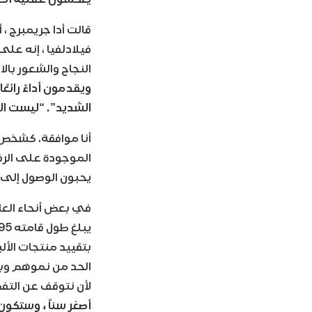
قالت أدا جريمبرج ،
فيلادلفيا ، إنه عل
النجاح والشعور بالا
ويقدمون أداءً رائع
الشديد”. “ليست ال
أنا موافقة. كشخص 
الموجودة على الرف
يحبون الوصول إلى ا
في بعض أنحاء العالم
بتقييد منتجات الأل
الحد من نموهم وبا
لأن نتوقف عن التفك
أصغر سناً ، وستكون