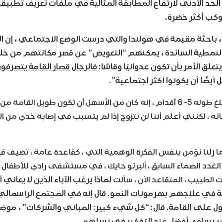
 الحد الأدنى لارتفاع المطابقة المثالية في ملفات تعريف تطبيق
كب أكثر خضرة.
 باحثة مقيمة في هولندا والتي درست الوضع الاجتماعي ، إن الرج
نمطية السائدة ، يمكنهم “التعويض” عن قصر مكانتهم من خل
يتعلق الأمر بأن تكون عدوانيًا وقاسًا:
فالرجال قصار القامة يتصرفو
 أيضًا أن يكونوا أكثر اجتماعية”.
قال زوجي ، الذي يبلغ طوله 5- 6 أقدام ، إنه كان من الأسهل أن تكون طويل ال
 ، لكنني أعلم أننا لن نتزوج إذا لم يتسبب في إصابة خدي من ا
 زلنا نؤمن بنفس الفكرة الوهمية التي ، كقاعدة عامة ، تضيف قيم
غدد الصماء السابق ، ألبرتو حايك ، في مستشفى رادي للأطفال
 الطبيب ، المتقاعد الآن ، سألت
لماذا يرغب الآباء الذين لا يعان
ة في علاجهم بهرمونات النمو. قال إنه في المجتمع الرأسمال
على القامة. قال: “كل شيء كبير: المباني والشركات” ، موضحًا ل
ر يساوي أفضل عند التفكير في نسلهم.