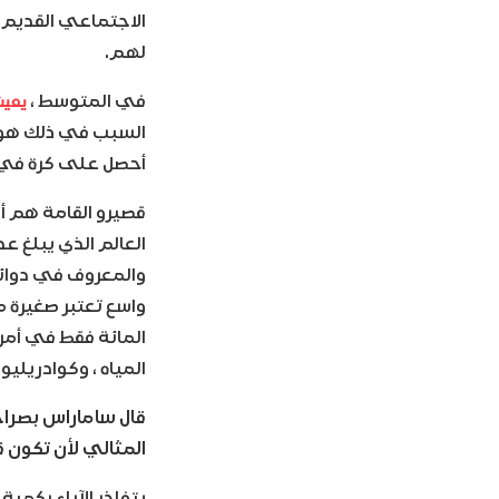
الاجتماعي القديم ،
لهم.
يعيش
في المتوسط ​​،
السبب في ذلك هو أ
أحصل على كرة في ي
قصيرو القامة هم أ
العالم الذي يبلغ ع
المياه ، وكوادريلي
قال ساماراس بصراحة
المثالي لأن تكون ق
يتفاخر الآباء بكم