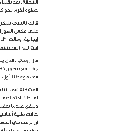
اللاحقة. يعد تقليل
خطوة أخرى نحو كو
قالت نانسي بليكر ،
على عكس الصور ال
إيجابية. وقالت: “لا 
استراتيجيًا قد تشمل
جهد في تطوير ذكائه
في موعدنا الأول.
المشكلة هي أننا ما
لي ذلك اختصاصي ال
دييغو. عندما تعقبت
حالات طبية أساسي
أن نرغب في الحصول 
يعكسون عقلية أكب