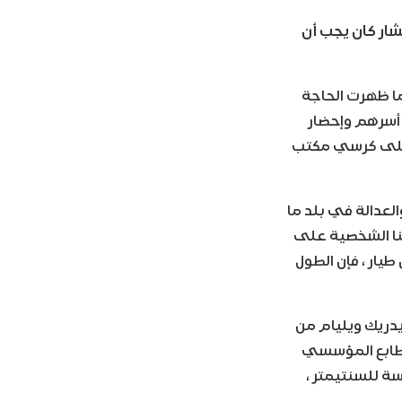
الانتشار كان يجب أن
ما ظهرت الحاجة
ة أسرهم وإحضار
س على كرسي مكتب
لعدالة في بلد ما
تنا الشخصية على
طيار ، فإن الطول
يدريك ويليام من
الطابع المؤسسي
ة للسنتيمتر ،