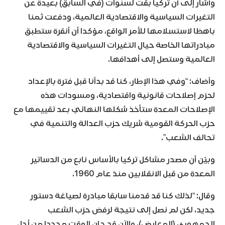
وأشار إلى أن تركيا بقت لسنوات (في السابق) بعيدة عن
التغيرات السياسية والاقتصادية العالمية، ودفعت ثمنا
باهظا لاستسلامها للأمر الواقع، مؤكدا أن أنقرة ستطبق
مبادراتها الخاصة حيال التغيرات السياسية والاقتصادية
العالمية وستصل إلى أهدافها.
وأضاف: “وفي هذا الإطار، كنا قد بدأنا قبل فترة بالإعداد
لحزم إصلاحات قانونية واقتصادية، ومسودات هذه
الإصلاحات المعدة ستأخذ شكلها النهائي بعد تقييمها مع
حزب الحركة القومية شريك حزب العدالة والتنمية في
تحالف الشعب”.
وبيّن أن مصدر مشاكل تركيا بالأساس نابع من الدساتير
المعدة من قبل الانقلابين منذ عام 1960.
وقال: “لذلك كنا قد قدمنا سابقا مبادرة لصياغة دستور
جديد، لكن لم نصل إلى نتيجة لرفض حزب الشعب
الجمهوري (المعارض)، والآن قد حان الوقت مجددا من أجل