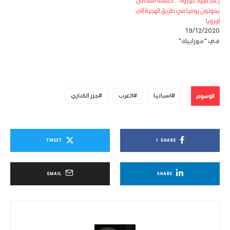
رغم قيود كورونا.. خمسة أشخاص
يموتون يوميا في طريق الهجرة إلى
أوروبا
19/12/2020
في "موزاييك"
الوسوم
اسبانيا
العرب
جزر الكناري
TWEET
1
SHARE
EMAIL
SHARE