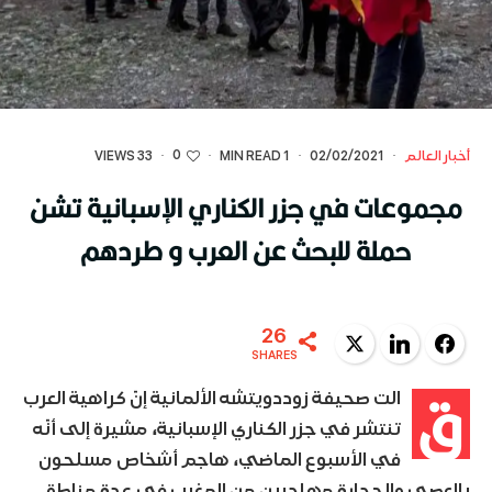
0
أخبار العالم
·
02/02/2021
·
1 MIN READ
·
·
33 VIEWS
مجموعات في جزر الكناري الإسبانية تشن
حملة للبحث عن العرب و طردهم
26
Twitter
LinkedIn
Facebook
SHARES
ق
الت صحيفة زوددويتشه الألمانية إنّ كراهية العرب
تنتشر في جزر الكناري الإسبانية، مشيرة إلى أنّه
في الأسبوع الماضي، هاجم أشخاص مسلحون
بالعصي والحجارة مهاجرين من المغرب في عدة مناطق.