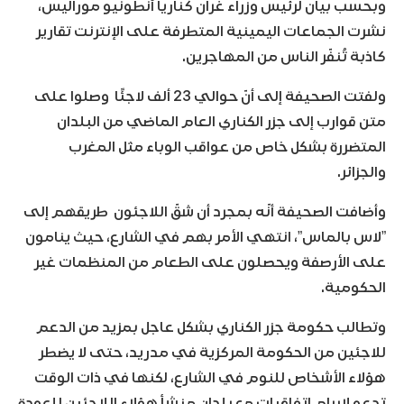
وبحسب بيان لرئيس وزراء غران كناريا أنطونيو موراليس،
نشرت الجماعات اليمينية المتطرفة على الإنترنت تقارير
كاذبة تُنفّر الناس من المهاجرين.
ولفتت الصحيفة إلى أنّ حوالي 23 ألف لاجئًا وصلوا على
متن قوارب إلى جزر الكناري العام الماضي من البلدان
المتضررة بشكل خاص من عواقب الوباء مثل المغرب
والجزائر.
وأضافت الصحيفة أنّه بمجرد أن شقّ اللاجئون طريقهم إلى
”لاس بالماس”، انتهي الأمر بهم في الشارع، حيث ينامون
على الأرصفة ويحصلون على الطعام من المنظمات غير
الحكومية.
وتطالب حكومة جزر الكناري بشكل عاجل بمزيد من الدعم
للاجئين من الحكومة المركزية في مدريد، حتى لا يضطر
هؤلاء الأشخاص للنوم في الشارع، لكنها في ذات الوقت
تدعو لإبرام اتفاقيات مع بلدان منشأ هؤلاء اللاجئين للعودة