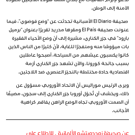
الآمنة إلى الوطن.
صحيفة El Diario الأسبانية تحدثت عن “وضع فوضوي”، فيما
عنونت صحيفة El País ومقرها مدريد تقريرًا بعنوان “برميل
بارود” في جزر الكناري، مشيرة إلى أنّ وضع الأحياء الفقيرة
بات ميؤوسًا منه ومتفجرًا للغاية، لأنّ كثيرًا من الناس الذين
كانوا يكسبون عيشهم من السياحة، أصبحوا عاطلين
بسبب جائحة كورونا، والآن تشهد جزر الكناري أزمة
اقتصادية حادة مختلطة بالتحيّز العنصري ضد اللاجئين.
ويرى الرئيس موراليس أنّ الاتحاد الأوروبي مسؤول عن
ذلك، ويخشى أن تُحوّل أوروبا جزر الكناري إلى سجون، مضيفًا
أن الصمت الأوروبي تجاه الوضع الراهن يفاقم كراهية
الأجانب.
عن صحيفة زوددويتشه الألمانية ، للاطلاع على