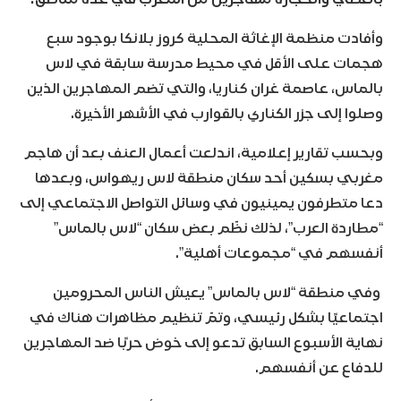
وأفادت منظمة الإغاثة المحلية كروز بلانكا بوجود سبع
هجمات على الأقل في محيط مدرسة سابقة في لاس
بالماس، عاصمة غران كناريا، والتي تضم المهاجرين الذين
وصلوا إلى جزر الكناري بالقوارب في الأشهر الأخيرة.
وبحسب تقارير إعلامية، اندلعت أعمال العنف بعد أن هاجم
مغربي بسكين أحد سكان منطقة لاس ريهواس، وبعدها
دعا متطرفون يمينيون في وسائل التواصل الاجتماعي إلى
“مطاردة العرب”، لذلك نظّم بعض سكان “لاس بالماس”
أنفسهم في “مجموعات أهلية”.
وفي منطقة “لاس بالماس” يعيش الناس المحرومين
اجتماعيًا بشكل رئيسي، وتمّ تنظيم مظاهرات هناك في
نهاية الأسبوع السابق تدعو إلى خوض حربًا ضد المهاجرين
للدفاع عن أنفسهم.