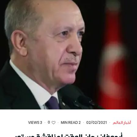
0
أخبار العالم
·
02/02/2021
·
2 MIN READ
·
·
3 VIEWS
أردوغان: حان الوقت لمناقشة دستور