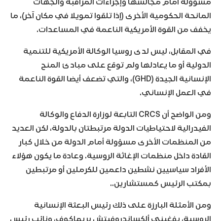
مسؤولة أمام مجالسها وإجراءات المراقبة والجهات
المانحة الحكومية الأخرى (إذا تلقوا تمويلا في مكان آخر)، ما
يخفف من القوة الأمريكية الناعمة في المساعدات.
في المقابل، ليس لدى روسيا الوكالة الأمريكية للتنمية
الدولية أو ما يعادلها ولم توقع على مبادئ المنح
الإنسانية الجيدة (GHD)، والتي تضعف أيضا القوة الناعمة
في العمل الإنساني.
ومن الواضح أن CRCS التابعة لوزارة الدفاع والوكالة
الفيدرالية لاحتياطيات الدولة مرتبطتان بالدولة، لكن العديد
من المنظمات الأخرى مسؤولة أمام الدولة من خلال كبار
القادة داخل منظمات الإغاثة الروسية. وعادة ما يكون هؤلاء
الأفراد سياسيين نشطين داعمين للكرملين أو مرتبطين
بمكتب الرئيس كمستشارين..
ومن الأمثلة البارزة على ذلك رئيس البعثة الإنسانية
الروسية، يفغيني ألكساندروفيتش بريماكوف، ونائب رئيس