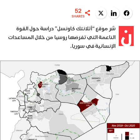
52
Twitter
LinkedIn
Facebook
SHARES
ن
شر موقع “أتلانتك كاونسل” دراسة حول القوة
الناعمة التي تفرضها روسيا من خلال المساعدات
الإنسانية في سوريا.