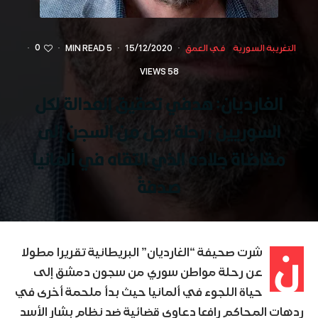
0
التغريبة السورية
في العمق
·
15/12/2020
·
5 MIN READ
·
·
58 VIEWS
الغارديان: هدفي تحقيق العدالة لكل
السوريين ؛ رحلة رجل من السجن إلى
مقاضاة جلاده الذي التقاه في ألمانيا
صدفةً
ن
شرت صحيفة “الغارديان” البريطانية تقريرا مطولا
عن رحلة مواطن سوري من سجون دمشق إلى
حياة اللجوء في ألمانيا حيث بدأ ملحمة أخرى في
ردهات المحاكم رافعا دعاوى قضائية ضد نظام بشار الأسد