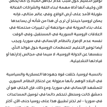
توفير التعليم حول سبب عدم تجاهل المبادئ كما يحصل
الآن وكيف أنها أداة مهمة لبناء الثقة والشراكات الفعالة
طويلة الأمد على أرض الواقع. وفي عالم مثالي، فإنه
يمكن لروسيا حينئذٍ أن ترى أن هذا من شأنه أن يساعدها
على بناء المرونة في مواجهة أي تغييرات محتملة في
العلاقات الروسية السورية في المستقبل، وفي الوقت
نفسه عدم الإضرار بالنظام الإنساني في سوريا. ويجب
أيضا توفير التعليم للمنظمات الروسية حول فوائد النأي
بنفسها عن الدولة الروسية، لا سيما في مجالس إدارتها أو
قيادتها التشغيلية.
بالنسبة لروسيا، خلقت قوة جهودها العسكرية والسياسية
في البلاد الوهم بأنها معزولة عن احتكار النظام السوري
للمشهد الإنساني في سوريا. ومع ذلك، فإن الجلي هو أن
دمشق كانت وستظل تتحكم دائما في توصيل المساعدات
في سوريا – لم تختر تطبيق هذا على روسيا حتى الآن. أكثر