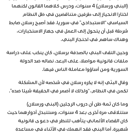
(البني ورسلان) 4 سنوات، ودرس كلاهما القانون لكنهما
اختارا الانحياز إلى طرفين متناقضين في ظل النظام
السياسي “الاستبدادي” في سوريا. فقد أصبح رسلان ضابط
شرطة قبل أن يتحول إلى العمل في جهاز الاستخبارات،
وهناك ساهم في احتجاز البني.
وحين التقى البني بالصدفة برسلان، كان ينكب على دراسة
ملفات قانونية مواصلا، على البعد، نضاله ضد الدولة
السورية ومن أساؤوا معاملة الناس فيها.
وقال البنّي إنه لا يكره رسلان في شخصه لأن المشكلة
تكمن في النظام، “ولذلك لا أضمر في الحقيقة شيئا ضده”.
وما كان ثمة ظن أن دروب الرجلين (البني ورسلان)
ستتلاقى مرة أخرى بعد 4 سنوات، وستتبدل أدوارهما حيث
كان القضاء الألماني يتأهب للنظر في دعوى قانونية
شهيرة. أما البني فقد انهمك في الأثناء في مساعدة