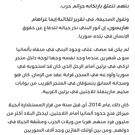
بتهم تتعلق بارتكابه جرائم حرب.
وتقول الصحيفة، في
تقرير للكاتبة إيما غراهام
هاريسون،
إن أنور البني نذر حياته للدفاع عن حقوق
الإنسان في بلده، سوريا.
لم يكن قد مضى على وجود البني في منفاه بألمانيا
سوى شهرين عندما وجد نفسه وجها لوجه داخل متجر
تركي في برلين أمام الرجل الذي كان قد استجوبه في
سوريا وأودعه في السجن قرابة عقد من الزمان. كان هو
وسجانه السابق يتسوّقان في المتجر القريب من بوابات
مخيم مارينفلد للاجئين في برلين الغربية.
كان ذلك عام 2014، أي قبل سنة من قرار المستشارة أنجيلا
ميركل فتح حدود ألمانيا أمام اللاجئين، ليدخل البلاد أكثر من
مليون فرد منهم هربا من ويلات الحرب ومشقة الحياة في
دولهم. ومن بين أولئك الفارّين وجد آلاف السوريين