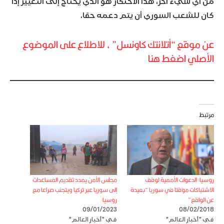
من أي شيء آخر، هذا الاحتكار هو الذي يحتاج إلى التغيير إذا
كان للشعب السوري أن يتم دعمه حقا.
عن موقع “أتلانتك كاونسل” ، للاطلاع على الموضوع
الأصلي اضغط هنا
مرتبط
روسيا: الدعوات الأممية لوقف
مجلس الأمن يمدد تقديم المساعدات
الاشتباكات مؤقتا في سوريا “بعيدة
إلى سوريا عبر تركيا ويتجنب صراعا مع
عن الواقع”
روسيا
09/01/2023
08/02/2018
في "أخبار العالم"
في "أخبار العالم"