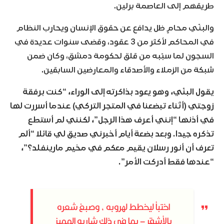
طريقهم إلى العاصمة برلين.
والبنّي محامٍ ظل يدافع عن حقوق الإنسان ويحارب النظام
في المحاكم لأكثر من 3 عقود، وقضى سنوات عديدة في
السجون لما سبّبه من قلق لحكومة دمشق، وكان ضمن
شبكة من الزملاء والأصدقاء والمعارضين السابقين.
يقول البنّي، وهو يعود بذاكرته إلى الوراء، “كنت برفقة
زوجتي (أثناء تبضعنا في المتجر التركي) عندما أسررت لها
في أذنها “إنني أعرف هذا الرجل”، لكنني لم أستطع
تذكره جيدا. وبعد بضعة أيام أخبرني صديق لي قائلا “ألم
تعرف أن أنور رسلان يقيم معكم في مخيم مارينفلد؟”،
“عندها فقط أدركت الأمر”.
اختبأ ليخطط لهروبه ، وصبغ شعره
بالأشقر – بما في ذلك شاربه المميز