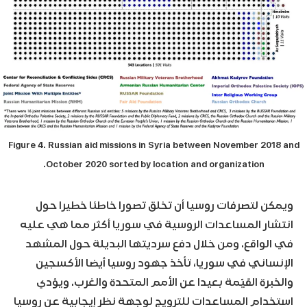
Figure 4. Russian aid missions in Syria between November 2018 and
October 2020 sorted by location and organization.
ويمكن لتصرفات روسيا أن تخلق تصورا خاطئا خطيرا حول
انتشار المساعدات الروسية في سوريا أكثر مما هي عليه
في الواقع. ومن خلال دفع سرديتها البديلة حول المشهد
الإنساني في سوريا، تأخذ جهود روسيا أيضا الأكسجين
والخبرة القيّمة بعيدا عن الأمم المتحدة والغرب. ويؤدي
استخدام المساعدات للترويج لوجهة نظر إيجابية عن روسيا