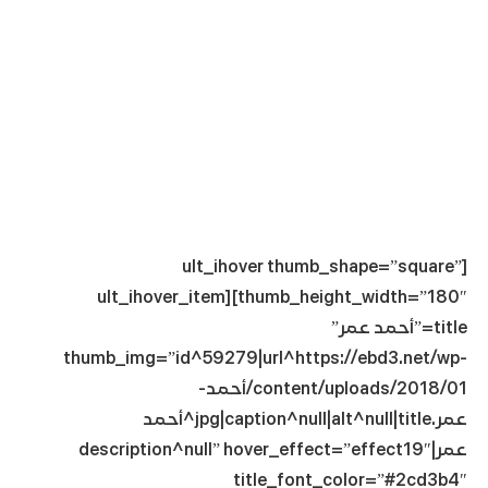
[ult_ihover thumb_shape=”square”
thumb_height_width=”180″][ult_ihover_item
title=”أحمد عمر”
thumb_img=”id^59279|url^https://ebd3.net/wp-
content/uploads/2018/01/أحمد-
عمر.jpg|caption^null|alt^null|title^أحمد
عمر|description^null” hover_effect=”effect19″
title_font_color=”#2cd3b4″