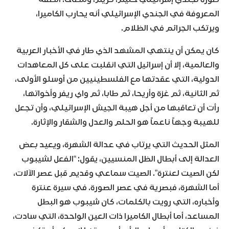
المعروفة في الجندي الإسرائيلي أنه يحارب الكاميرا،
ويرتكب الجرائم في الظلام.
كان يمكن أن ينتهي المشهد الذي طار في الأخبار العربية
والعالمية، إلا أن إسرائيل التي انقلبت على كل المعاهدات
الدولية، التي عقدتها مع الفلسطينيين من أوسلو الأولى،
ثم الثانية، ثم غزة وأريحا، ثم طابا، ثم واي ريفر وأخواتها،
رأت أن تعاقبها من أجل هيبة الجيش الإسرائيلي، وأن تجعل
للهيبة وجهاً ناعماً هو الحلم والعدل والشقار والإثارة.
المثل الحديث التي يرتاب في عدالة الشهرة، ويعيد بعض
العدالة إلى أبطال الظل المنسيين، يقول: “الفعل لشيبوب
لكن الصيت لعنترة”. الصيت سماعي وقديم قبل عصر الآلات،
أما الشهرة، فبصرية في عصر الصورة. في سيرة عنترة
وأخباره، التي رويت بالكلمات، كان شيبوب هو البطل
المساعد، أما أبطال الكاميرا ذات العين الواحدة، التي سادت،