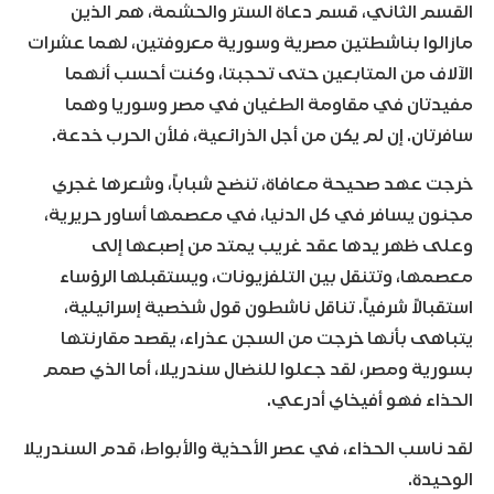
القسم الثاني، قسم دعاة الستر والحشمة، هم الذين
مازالوا بناشطتين مصرية وسورية معروفتين، لهما عشرات
الآلاف من المتابعين حتى تحجبتا، وكنت أحسب أنهما
مفيدتان في مقاومة الطغيان في مصر وسوريا وهما
سافرتان. إن لم يكن من أجل الذرائعية، فلأن الحرب خدعة.
خرجت عهد صحيحة معافاة، تنضح شباباً، وشعرها غجري
مجنون يسافر في كل الدنيا، في معصمها أساور حريرية،
وعلى ظهر يدها عقد غريب يمتد من إصبعها إلى
معصمها، وتتنقل بين التلفزيونات، ويستقبلها الرؤساء
استقبالاً شرفياً. تناقل ناشطون قول شخصية إسرائيلية،
يتباهى بأنها خرجت من السجن عذراء، يقصد مقارنتها
بسورية ومصر، لقد جعلوا للنضال سندريلا، أما الذي صمم
الحذاء فهو أفيخاي أدرعي.
لقد ناسب الحذاء، في عصر الأحذية والأبواط، قدم السندريلا
الوحيدة.