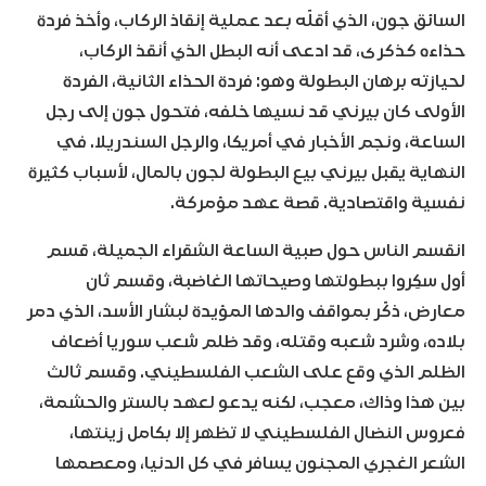
السائق جون، الذي أقلّه بعد عملية إنقاذ الركاب، وأخذ فردة
حذاءه كذكرى، قد ادعى أنه البطل الذي أنقذ الركاب،
لحيازته برهان البطولة وهو: فردة الحذاء الثانية، الفردة
الأولى كان بيرني قد نسيها خلفه، فتحول جون إلى رجل
الساعة، ونجم الأخبار في أمريكا، والرجل السندريلا. في
النهاية يقبل بيرني بيع البطولة لجون بالمال، لأسباب كثيرة
نفسية واقتصادية. قصة عهد مؤمركة.
انقسم الناس حول صبية الساعة الشقراء الجميلة، قسم
أول سكِروا ببطولتها وصيحاتها الغاضبة، وقسم ثان
معارض، ذكّر بمواقف والدها المؤيدة لبشار الأسد، الذي دمر
بلاده، وشرد شعبه وقتله، وقد ظلم شعب سوريا أضعاف
الظلم الذي وقع على الشعب الفلسطيني. وقسم ثالث
بين هذا وذاك، معجب، لكنه يدعو لعهد بالستر والحشمة،
فعروس النضال الفلسطيني لا تظهر إلا بكامل زينتها،
الشعر الغجري المجنون يسافر في كل الدنيا، ومعصمها