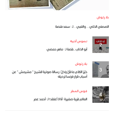
بلا رتوش
الصحفي الذكي .. والغبي ..لـ : سعد فنصة
نصوص أدبية
أبو الذئاب…قصة لـ : ماهر حمصي
بلا رتوش
خَيْرُ الكلامِ ما قَلَّ وَدَلَّ: رسالة صوتية للشيخ ” مشيمش ” عن
أسباب قرار فرنسا ترحيله
قوس المطر
العالم قرية صغيرة: أنا لا أعتقد! لـ: أحمد عمر