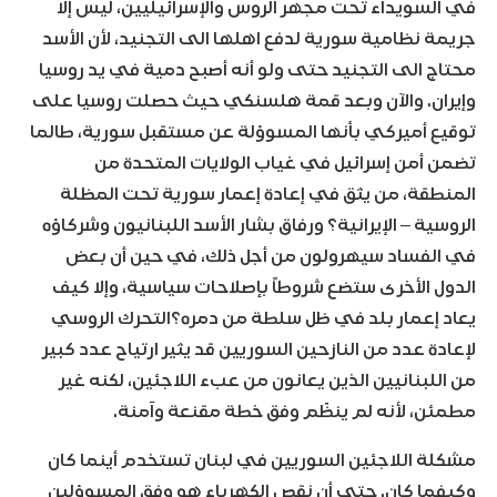
في السويداء تحت مجهر الروس والإسرائيليين، ليس إلا
جريمة نظامية سورية لدفع اهلها الى التجنيد، لأن الأسد
محتاج الى التجنيد حتى ولو أنه أصبح دمية في يد روسيا
وإيران. والآن وبعد قمة هلسنكي حيث حصلت روسيا على
توقيع أميركي بأنها المسوؤلة عن مستقبل سورية، طالما
تضمن أمن إسرائيل في غياب الولايات المتحدة من
المنطقة، من يثق في إعادة إعمار سورية تحت المظلة
الروسية – الإيرانية؟ ورفاق بشار الأسد اللبنانيون وشركاؤه
في الفساد سيهرولون من أجل ذلك، في حين أن بعض
الدول الأخرى ستضع شروطاً بإصلاحات سياسية، وإلا كيف
يعاد إعمار بلد في ظل سلطة من دمره؟التحرك الروسي
لإعادة عدد من النازحين السوريين قد يثير ارتياح عدد كبير
من اللبنانيين الذين يعانون من عبء اللاجئين، لكنه غير
مطمئن، لأنه لم ينظّم وفق خطة مقنعة وآمنة.
مشكلة اللاجئين السوريين في لبنان تستخدم أينما كان
وكيفما كان. حتى أن نقص الكهرباء هو وفق المسوؤلين