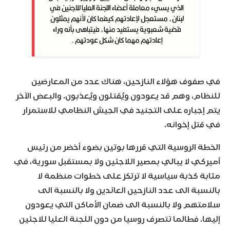
الذي يسيء معاملة أعضاء اللجنة العليا للاجئين في
لبنان، مستعجل لإعادتهم كيفما كان لأنهم يمثلون
قضية شعبوية يستفيد منها، فيتباهى بأنه وراء
إعادتهم مهما كان شكل عودتهم .
في صفوف هؤلاء النازحين، هناك عدد من المعارضين
للنظام، وهم قد يعودون ويُقتلون ويُعذبون. والبعض الآخر
يتم إجباره على التجنيد في الجيش النظامي للاستمرار
في قتل إخوانه.
الخطة الروسية التي قررها بوتين بضوء أخضر من رئيس
أميركي لا يبالي بمصير اللاجئين ولا بمستقبل سورية، في
مثابة كذبة سياسية لا ترتكز على خطوات منظمة لا
بالنسبة الى عدد النازحين العائدين ولا بالنسبة الى
سلامتهم ولا بالنسبة الى ضمان الأماكن التي يعودون
إليها. فطالما تتصرف روسيا من دون اللجنة العليا للاجئين