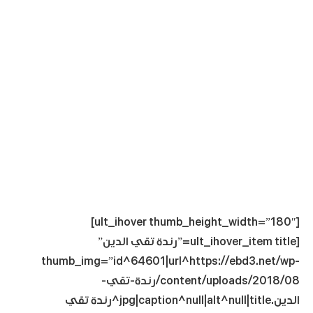
[ult_ihover thumb_height_width=”180″]
[ult_ihover_item title=”رندة تقي الدين”
thumb_img=”id^64601|url^https://ebd3.net/wp-
content/uploads/2018/08/رندة-تقي-
الدين.jpg|caption^null|alt^null|title^رندة تقي