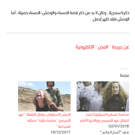
ذكرنا سندريلا، وكان لا بد من ذكر قصة الحسناء والوحش؛ الحسناء جميلة، أما
الوحش فقد ظهر أجمل.
عن جريدة " المدن " الإلكترونية
مرتبط
محكمة عسكرية إسرائيلية تمدد
الجيش الإسرائيلي يعتقل الطفلة “عهد
اعتقال عهد التميمي ووالدتها 8 أيام
التميمي” صاحبة جائزة “حنظله
للشجاعة”
02/01/2018
في "أخبار العالم"
19/12/2017