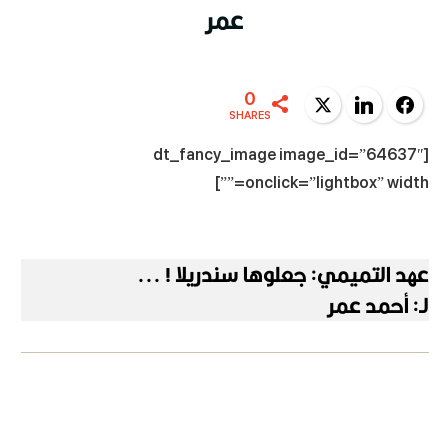
عمر
0
Twitter
LinkedIn
Facebook
SHARES
[dt_fancy_image image_id=”64637″
onclick=”lightbox” width=””]
عهد التميمي: جعلوها سندريلا ! ...
لـ: أحمد عمر