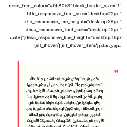
desc_font_color=”#0b80b8″ block_border_size=”1″
title_responsive_font_size=”desktop:22px;”
title_responsive_line_height=”desktop:28px;”
desc_responsive_font_size=”desktop:12px;”
desc_responsive_line_height=”desktop:18px;”]كاتب
سوري ساخر[/ult_ihover_item][/ult_ihover]
يقول فريد شوقي في فيلمه الشهير متغيظاً:
“جعلوني مجرماً”، لكن عهداً، دون أن يرقى فهمها
وعقلها وسنّها لقول: جعلوني قديسة، لأنها صغيرة،
وليس ألذّ من المجد والشهرة، ولا نتهم صدقها، ولا
يخلو سلوكها من بطولة، لكنها بطولة شائعة في
الأرض المحتلة، وقد تكون البطولة هذه مشوبة بحب
الظهور، ورضى الفريقين، وقد رضيت بدور البطلة
الأولى في فلسطين. الشهيدات والسجينات الأخريات،
وبينهن أمهات وكاتبات مثل لمى خاطر ومتفوقات