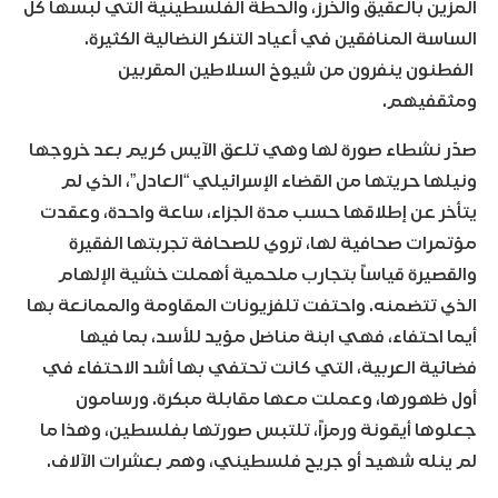
المزين بالعقيق والخرز، والحطة الفلسطينية التي لبسها كل
الساسة المنافقين في أعياد التنكر النضالية الكثيرة.
الفطنون ينفرون من شيوخ السلاطين المقربين
ومثقفيهم.
صدّر نشطاء صورة لها وهي تلعق الآيس كريم بعد خروجها
ونيلها حريتها من القضاء الإسرائيلي “العادل”، الذي لم
يتأخر عن إطلاقها حسب مدة الجزاء، ساعة واحدة، وعقدت
مؤتمرات صحافية لها، تروي للصحافة تجربتها الفقيرة
والقصيرة قياساً بتجارب ملحمية أهملت خشية الإلهام
الذي تتضمنه. واحتفت تلفزيونات المقاومة والممانعة بها
أيما احتفاء، فهي ابنة مناضل مؤيد للأسد، بما فيها
فضائية العربية، التي كانت تحتفي بها أشد الاحتفاء في
أول ظهورها، وعملت معها مقابلة مبكرة. ورسامون
جعلوها أيقونة ورمزاً، تلتبس صورتها بفلسطين، وهذا ما
لم ينله شهيد أو جريح فلسطيني، وهم بعشرات الآلاف.