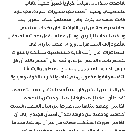
شاهدت منذ أيام، فيلماً إخبارياً قصيراً عجيباً لشاب
فلسطيني وسيم، أصيب في مسيرات العودة، في غزة،
كانت قدمه قد بترت، وكان مستلقياً على السرير، بعد
إصابته برصاصة من نوع الفراشة، كان يضحك ويبتسم،
ويلقي النكات للزائرين، وسئل عما سيفعل بعد شفائه، فقال:
سأعود إلى المظاهرات. وروى أعجب ما رأى في
المظاهرات، قال: رأيت شابة فلسطينية متشحة بالسواد،
تتقدم باتجاه الدشم، عزلاء، واثقة، قال: أقسم بالله أن كل
حرس الحدود المدججين بالسلاح المتطور والرشاشات
الثقيلة وقفوا مذعورين، ثم تبادلوا نظرات الخوف وهربوا!
لكن الجنديين اللذين كان سبباً في اعتقال عهد التميمي،
تقصدا أن يذهبا إلى دارها، إلى اللوكيشن، تتبعهما
الكاميرا، وعهد مثلها مثل غيرها من أبناء الشعب، شتمت
أحدهما ودفعته من دارها، بعد أن أطمأن الجندي إلى أن
الكاميرا صورت المشهد، مضى من غير أن يؤذيها، مقدماً
صورة لجندي إسرائيلي حليم، كريم، ومضى. الصفة