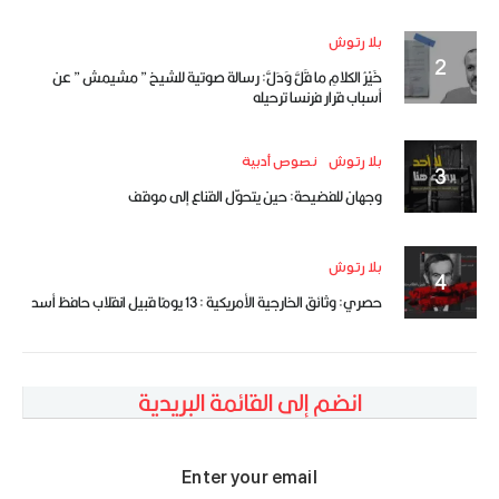
بلا رتوش
خَيْرُ الكلامِ ما قَلَّ وَدَلَّ: رسالة صوتية للشيخ ” مشيمش ” عن
أسباب قرار فرنسا ترحيله
بلا رتوش
نصوص أدبية
وجهان للفضيحة: حين يتحوّل القناع إلى موقف
بلا رتوش
حصري: وثائق الخارجية الأمريكية : 13 يومًا قبيل انقلاب حافظ أسد
انضم إلى القائمة البريدية