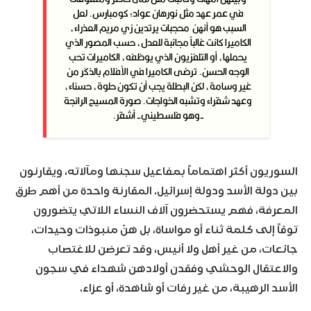
في عمر عهد مثل نورهان عواد؛ كومبارس. لعل
السبب هو أنهن محجبات يرتدين زي مريم العذراء،
الكاميرا كانت غالباً مجانبة للعدل، حسب المصور الذي
يحملها، أو التلفزيون الذي يوظفه، الكاميرات تحب
الوجه الحسن. ترضى الكاميرا في الأفلام بالذكَر من
غير وسامة، لكن البطلة يجب أن تكون حلوة، حسناء،
وعهد شقراء وتشبه الخواجات. صورة المسيح الرائجة
-وهو فلسطيني- أشقر.
السوريون أكثر اهتماماً بمفاعيل سجنها ومآلاته، ويقارنون
بين دولة الأسد ودولة إسرائيل. المقارنة واحدة من أهم طرق
المعرفة، فهم يستحضرون آلاف النساء اللاتي يتضورون
توقاً إلى كلمة ثناء أو مواساة، بل هنّ منبوذات وحيدات،
جائعات، من غير أهل ولا أنيس، وقد تعرضن للاغتصاب
والاعتقال الوحشي وفقدن أولادهن شهداء في سجون
الأسد الرهيبة، من غير رفات أو شاهدة، أو عزاء.