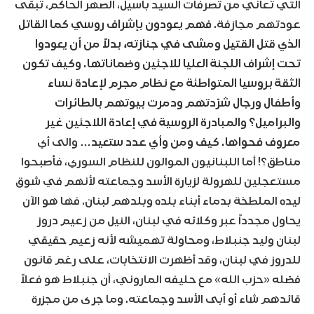
التي تعاني من تصرفات السيد باسيل، الصهر الحاكم، تبقى
عودتهم مجازفة.
فهم يعودون بإشراف روسي كما القاتل
الذي قتل القتيل ومشى في جنازته، بدلاً من أن يعودوا
تحت إشراف اللجنة العليا للاجئين وضماناتها. وكيف تكون
الثقة بروسيا المتواطئة مع نظام مجرم لإعادة نساء
وأطفال ورجال شرّدتهم ودمرت بيوتهم بالطائرات
والبراميل؟ والمبادرة الروسية في إعادة اللاجئين غير
معروف فحواها. كيف ومن وأي عدد ستعيد…
والى أي
مناطق؟! أما اللبنانيون الموالون للنظام السوري، فأصبحوا
مستعجلين للهرولة لزيارة الأسد وجماعته لأنهم في شوق
ليده الملطخة بدماء أبناء بلده وبلدهم لبنان. فها هو الآن
يحاول مجدداً عبر وكلائه في لبنان، النيل من زعيم دروز
لبنان وليد جنبلاط، ومحاولة تهميشه لأنه زعيم حقيقي
للدروز في لبنان، وقد أظهرت الانتخابات، على رغم قانون
فصّله «حزب الله» مع حليفه الماروني، أن جنبلاط هو فعلاً
قائدهم شاء أو أبى الأسد وجماعته. وما جرى من مجزرة