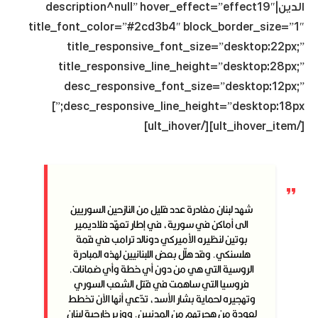
الدين|description^null” hover_effect=”effect19″
title_font_color=”#2cd3b4″ block_border_size=”1″
title_responsive_font_size=”desktop:22px;”
title_responsive_line_height=”desktop:28px;”
desc_responsive_font_size=”desktop:12px;”
desc_responsive_line_height=”desktop:18px;”]
[/ult_ihover_item][/ult_ihover]
شهد لبنان مغادرة عدد قليل من النازحين السوريين
الى أماكن في سورية، في إطار تعهّد فلاديمير
بوتين لنظيره الأميركي دونالد ترامب في قمة
هلسنكي. وقد هلّل بعض اللبنانيين لهذه المبادرة
الروسية التي هي من دون أي خطة وأي ضمانات.
فروسيا التي ساهمت في قتل الشعب السوري
وتهجيره لحماية بشار الأسد، تدّعي أنها الآن تخطط
لعودة من هجرتهم من المدنيين. ووزير خارجية لبنان