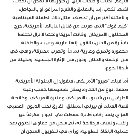
فيزعم الكتاب وأصحاب الرأي أن صورتها لا يمكن أن تكذب،
لكنها تكذب، إما بالتعليق والشرح المرافق أو بالتجاهل،
والأمثلة أكثر من أن تحصى، مثال ذلك الطفلة الفيتنامية
“كيم فوك” التي هربت من قنابل النابالم الأمريكية. خرج
المحللون الأمريكان، وكانت أمريكا وقتها لا تزال تحتفظ
بقشرة من الدين، بالقول: إنها عارية، وعيب، والطفلة
مذعورة وتصرخ، وعارية تماماً، وتهرب محترقة، وهي في
سن الرحمة والحنان، ودون سن الإثارة الجنسية، ونحيلة من
شدة الجوع.
أما فيلم “هيرو” الأمريكي، فيقول: إن البطولة الأمريكية
صفقة، نوع من التجارة، يمكن تقسيمها حسب رغبة
الطرفين بين شيبوب الأمريكي وعنترة الأمريكي. وخلاصة
قصة الفيلم أن بيرني المطّلق، الغارق تحت الديون، العصبي
المزاج، ينقذ ركاب طائرة سقطت في الجوار، مكرهاً غير
راغب، ونسي فردة حذائه، ثم سجن من دعاوى الديون بعد
عملية الإنقاذ البطولية، ورأى في تلفزيون السجن أن