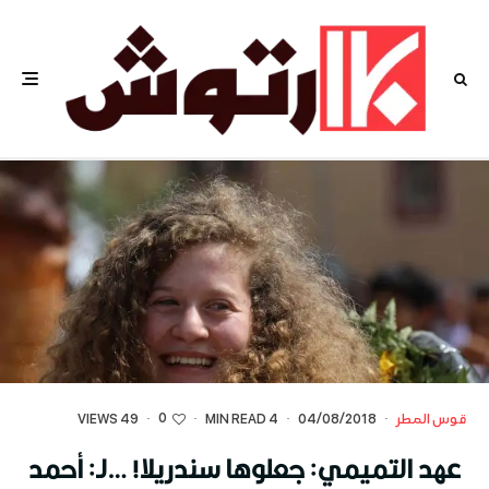
0
قوس المطر
·
04/08/2018
·
4 MIN READ
·
·
49 VIEWS
عهد التميمي: جعلوها سندريلا! …لـ: أحمد