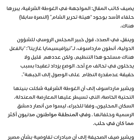
يضيف كاتب المقال: المواجهة في الغوطة الشرقية، يبررها
حلفاء الأسد بوجود “هيئة تحرير الشام” (النصرة سابقا)
هناك.
وينقل، في الصدد، قول خبير المجلس الروسي للشؤون
الدولية، أنطون مارداسوف، لـ”نيزافيسيمايا غازيتا”: “بالفعل
هناك مسلحو هذا التنظيم، ولكن عددهم قليل ولا
يدخلون في تحالف مع أحد. الوضع يزداد تعقيدا بسبب
حقيقة عدمقدرة النظام على الوصول إلى الجبهة”.
ويشير مارداسوف إلى أن الغوطة الشرقية شكلت بنيتها
التحتية الخاصة، التي تسيطر عليها المعارضة المعتدلة.
السكان المحليون، وفقا للخبراء، ليسوا من أنصار دمشق
الرسمية وحلفائها . و
في المنطقة مواطنون مدنيون أكثر
مما كان في حلب
.
ويشير ضيف الصحيفة إلى أن مبادرات تفاوضية بشأن مصير