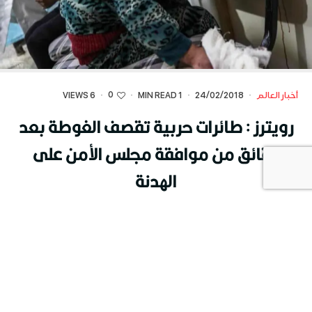
0
أخبار العالم
·
24/02/2018
·
1 MIN READ
·
·
6 VIEWS
رويترز : طائرات حربية تقصف الغوطة بعد
دقائق من موافقة مجلس الأمن على
الهدنة
[dt_fancy_image image_id=”61179″
onclick=”lightbox” width=””]
More than 500 people got killed in EasternGhouta in last week,
Douma , Photo:Mohammad Badra