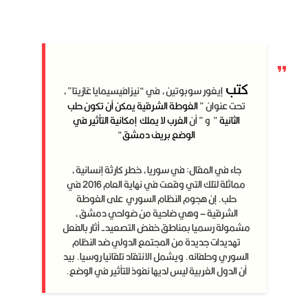
كتب
إيغور سوبوتين، في “نيزافيسيمايا غازيتا”،
تحت عنوان ”
الغوطة الشرقية يمكن أن تكون حلب
الثانية
” و ” أن
الغرب لا يملك إمكانية التأثير في
الوضع بريف دمشق
“
جاء في المقال: في سوريا، خطر كارثة إنسانية،
مماثلة لتلك التي وقعت في نهاية العام 2016 في
حلب. إن هجوم النظام السوري على الغوطة
الشرقية – وهي ضاحية من ضواحي دمشق،
مشمولة رسميا بمناطق خفض التصعيد- أثار بالفعل
تهديدات جديدة من المجتمع الدولي ضد النظام
السوري وحلفائه. ويشمل الانتقاد تلقائيا روسيا. بيد
أن الدول الغربية ليس لديها نفوذ للتأثير في الوضع.