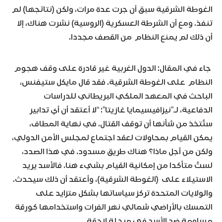
الغوطة الشرقية سبق أن جرت عدة مرات، ولكن (نتائجها) لم
تنفذ. ومع أن الشرطة العسكرية (الروسية) نشرت هناك، إلا
أن ذلك لم يمنع النظام من القصف مجددا.
جاء في المقال: الدول الغربية غير قادرة على وقف هجوم
النظام على الغوطة الشرقية. فقد قال مايكل ستيفنس،
الباحث في المعهد الملكي البريطاني للدراسات
الدفاعية، لـ”نيزافيسيمايا غازيتا”: “لا أعتقد أن أي تدابير
ستُتخذ من شأنها أن توقف القتال. في نهاية المطاف،
يمكن القيام بمحاولات لعقد اجتماع لمجلس الأمن الدولي،
ولكن من أجل ماذا؟ هناك طريق مسدود. في هذا الصدد،
لستُ متأكدا من إمكانية القيام بشيء هنا. فالأسد يريد
الاستيلاء على (الغوطة الشرقية)، وأعتقد أن ذلك سيحدث.
والولايات المتحدة تركز سياساتها بشكل متزايد على
التمسك بالأراضي شمالي نهر الفرات واستخدامها كورقة
مساومة ضد الأسد في مرحلة لاحقة .