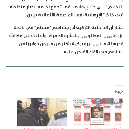
لتنظيم “ب ي د” الإرهابي، في تجمع نظمه أنصار منظمة
“بي كا كا” الإرهابية، في العاصمة الألمانية برلين.
يشار أن الداخلية التركية أدرجت اسم “مسلم” في لائحة
الإرهابيين المطلوبين بالنشرة الحمراء، وأعلنت عن مكافأة
قدرها 4 ملايين ليرة تركية (أكثر من مليون دولار) لمن
يساهم في إلقاء القبض عليه.
مرتبط