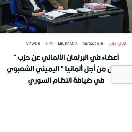
0
أخبار العالم
·
06/03/2018
·
2 MIN READ
·
·
8 VIEWS
أعضاء في البرلمان الألماني عن حزب ”
البديل من أجل ألمانيا ” اليميني الشعبوي
في ضيافة النظام السوري
[dt_fancy_image image_id=”61587″
onclick=”lightbox” width=””]