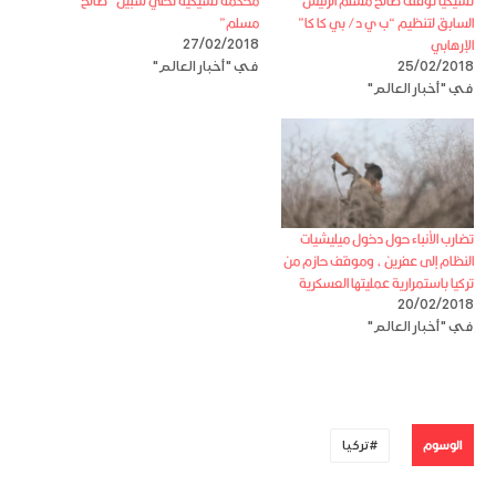
تشيكيا توقف صالح مسلم الرئيس
محكمة تشيكية تخلي سبيل “صالح
السابق لتنظيم “ب ي د/ بي كا كا”
مسلم”
الإرهابي
27/02/2018
25/02/2018
في "أخبار العالم"
في "أخبار العالم"
تضارب الأنباء حول دخول ميليشيات
النظام إلى عفرين ، وموقف حازم من
تركيا باستمرارية عمليتها العسكرية
20/02/2018
في "أخبار العالم"
الوسوم
تركيا