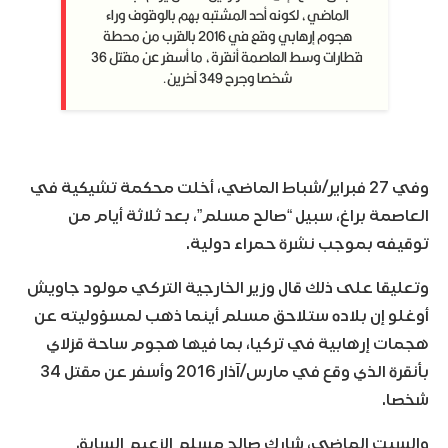
الماضي، لكونه أحد المشتبه بهم بالوقوف وراء
هجوم إرهابي وقع في 2016 بالقرب من محطة
قطارات وسط العاصمة أنقرة، ما أسفر عن مقتل 36
شخصا وجرح 349 آخرين.
وفي 27 فبراير/شباط الماضي، أخلت محكمة تشيكية في
العاصمة براغ، سبيل “صالح مسلم”، بعد ثلاثة أيام من
توقيفه بموجب نشرة حمراء دولية.
وتعليقا على ذلك قال وزير الخارجية التركي مولود جاويش
أوغلو إن بلاده ستلاحق مسلم أينما ذهب لمسؤوليته عن
هجمات إرهابية في تركيا، بما فيها هجوم ساحة قزلاي
بأنقرة الذي وقع في مارس/آذار 2016 وأسفر عن مقتل 34
شخصا.
والسبت الماضي، شارك صالح مسلم الزعيم السابق