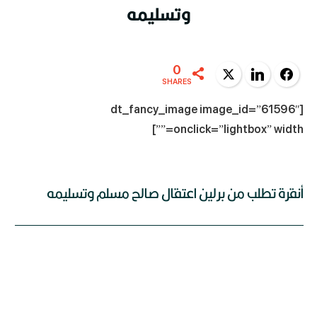
وتسليمه
0
Twitter
LinkedIn
Facebook
SHARES
[dt_fancy_image image_id=”61596″
onclick=”lightbox” width=””]
أنقرة تطلب من برلين اعتقال صالح مسلم وتسليمه