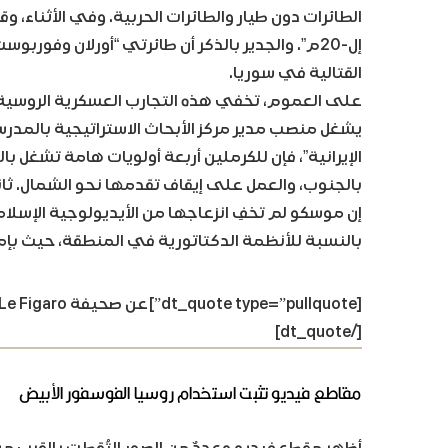
الطائرات دون طيار والطائرات الحربية. وفي الأثناء، 
إل-20م”. والجدير بالذكر أن طائرتي “أورلان وفور
القتالية في سوريا.
على العموم، تخفي هذه التجارب العسكرية الروسية عد
يشغل منصب مدير مركز الأبحاث الاستراتيجية بالمدر
الإيرانية”، فإن للكرملين أربعة أولويات هامة تشغل بال
بالجنوب، والعمل على إيقاف تقدمها نحو الشمال. ثانياً
إن موسكو لم تخفِ انزعاجها من الأيديولوجية الإسلامية
بالنسبة للأنظمة الدكتاتورية في المنطقة، حيث بإم
[dt_quote type=”pullquote”]عن صحيفة Le Figaro الفرنسية. للاطلاع على المادة الأصلية، اضغط
[/dt_quote]
مقاطع فيديو تثبت استخدام روسيا الفوسفور الأبيض
أظهر مقطع فيديو وعددٌ من الصور التُقِطت بالقرب م