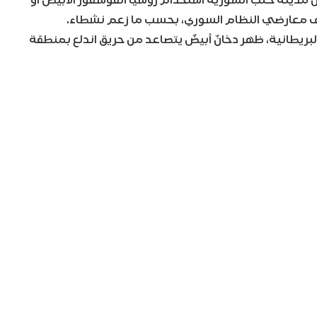
داف معارضي النظام السوري، بحسب ما زعم نشطاء.
لبريطانية، ظهر دخانٌ أبيضٌ يتصاعد من حريق اندلع بمنطقة