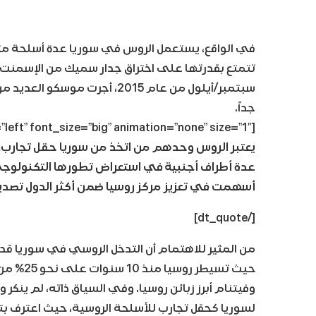
تتمتع بقدرتها على اختراق جدار سميك من الإسمنت.
سبتمبر/أيلول من عام 2015، أجر
جداً.
[dt_quote type=”pullquote” layout=”left” font_size=”big” animation=”none” size=”1″]
يعتبر الروس وحدهم من اتخذ من سوريا حقل تجارب، 
عدة أطراف أجنبية في استعراض تطورها التكنولوجي و
أسهمت في تعزيز مركز روسيا ضمن أكثر الدول تصديراً
[/dt_quote]
من المثير للاهتمام أن التدخل الروسي في سوريا قد
حيث تسيط
وفيتنام أبرز زبائن روسيا. وفي السياق ذاته، لم ينك