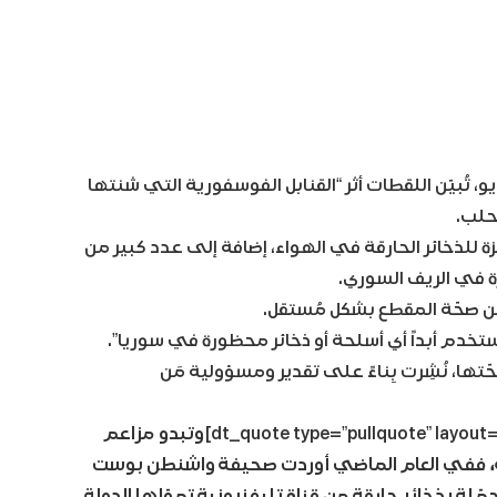
و، تُبيّن اللقطات أثر “القنابل الفوسفورية التي شنتها
حلب.
ة للذخائر الحارقة في الهواء، إضافة إلى عدد كبير من
رة في الريف السوري.
من صحّة المقطع بشكل مُستقل.
تخدم أبداً أي أسلحة أو ذخائر محظورة في سوريا”.
ّتها، نُشِرت بِناءً على تقدير ومسؤولية مَن
وتبدو مزاعم
بقة، ففي العام الماضي أوردت صحيفة واشنطن بوست
لة بذخائر حارقة من قناة تليفزيونية تموّلها الدولة.