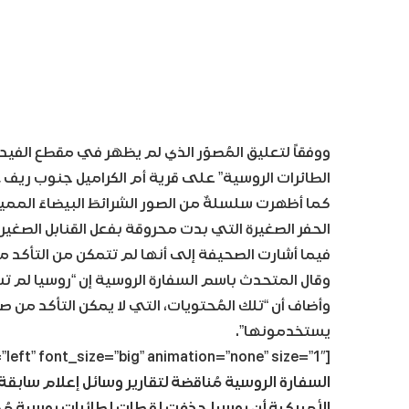
ووفقاً لتعليق المُصوّر الذي لم يظهَر في مقطع الفيدي
الطائرات الروسية” على قرية أم الكراميل جنوب ريف 
كما أظهرت سلسلةٌ من الصور الشرائطَ البيضاءَ المميز
الحفر الصغيرة التي بدت محروقة بفعل القنابل الصغي
فيما أشارت الصحيفة إلى أنها لم تتمكن من التأكد 
وقال المتحدث باسم السفارة الروسية إن “روسيا لم تس
وأضاف أن “تلك المُحتويات، التي لا يمكن التأكد من صح
يستخدمونها”.
[dt_quote type=”pullquote” layout=”left” font_size=”big” animation=”none” size=”1″]
السفارة الروسية مُناقضة لتقارير وسائل إعلام سا
الأميركية أن روسيا حذفت لقطات لطائرات روسية مُحمّ