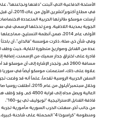
الأسلحة الدفاعية التي أثبتت “دقتها ونجاعتها”، على
في مطلع أكتو
الجوية بمدينة اللاذقية. ومع تدخلها الرسمي في س
الأولى عام 2014، ضمن أنظمة التسليح، مماجعلها قادرة على خوض حروب إلكترونية متقدمة.
وفي شأن ذي صلة، ذكرت مؤسسة “فالداي”، أن باحثاً مقر
مسافة 2600 كم. وتجدر الإشارة إلى أن موسك
السفن الحربية الروسية تقدماً، علماً أنه قد وقعت تج
العالية ويصل مداه إلى قر
قاذفة القنابل الاستراتيجية “توبوليف تي يو-160”.
ومنظومة “كراسوخا 4” المحملة على ش