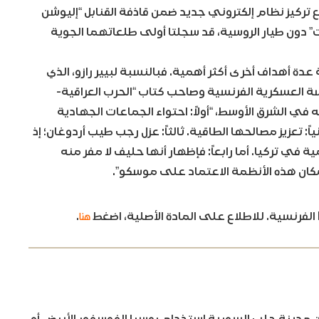
وقع تركيز نظام إلكتروني جديد ضمن قاذفة القنابل “إليوشن
بوست” دون طيار الروسية، قد سجلتا أولى طلعاتهما الجوية
ة أهداف أخرى أكثر أهمية. فبالنسبة لبيير رازو، الذي
سة العسكرية الفرنسية وصاحب كتاب “الحرب العراقية-
ه في الشرق الأوسط، “أولاً: احتواء الجماعات الجهادية
: تعزيز مصالحها الطاقية. ثالثاً: عزل رجب طيب أردوغان؛ إذ
 في تركيا. أما رابعاً: فإظهار أنها حليف لا مفر منه
كان هذه الأنظمة الاعتماد على موسكو”.
هنا
.
ن مدينة حلب السورية استخدام روسيا الفوسفور الأبيض أو