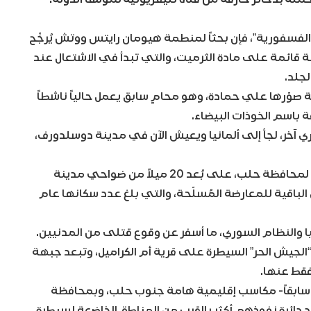
 الفسفورية”، فإن بحثاً لمنطمة هيومان رايتس ووتش يُرجِّح
 قائمة على مادة الثرميت، والتي تبدأ في الاشتعال عند
لجلد.
قة صوّرها علي حمادة، وهو محامٍ سابق يعمل حالياً ناشطاً
 باسم الخوذات البيضاء.
ي آخر، لجأ إلى ألمانيا ويعيش الآن في مدينة دوسلدورف،
وتقع قرية أم الكراميل في المنطقة الجنوبية الريفية لمحافظة حلب، على بُعد 20 ميلاً من ضواحي مدينة
معاقل الباقية للمعارضة المُسلّحة، والتي بلغ عدد سكانها عام
يا والنظام السوري، ما أسفر عن وقوع قتلى من المدنيين.
لجيش الحر” السيطرة على قرية أم الكراميل، وتبعد جبهة
 سابقاً- مكاسب إقليمية هامة جنوب حلب، وبمحافظة
متد دائرة نفوذهم أكثر بالقرب من المناطق الخاضعة لسيطرة