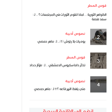
قوس المطر
الظواهر الثورية .. لماذا تقوم الثورات في المجتمعات؟.. لـ:
سعد فنصة
نصوص أدبية
يوميات بلا رتوش (1)… لـ: ماهر حمصي
قوس المطر
تذكّر داماسكيوس الدمشقي ..لـ : فوّاز حداد
نصوص أدبية
متى يلفظ النهر قاعه ؟!! لـ : ماهر حمصي
انضم إلى القائمة البريدية