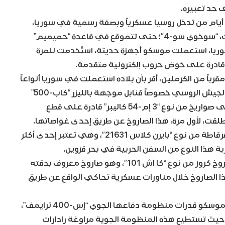
 حد تعبيره.
بر/تشرين الأول من عاك 2015، أي قبل أيام من تدخل روسيا عسكرياً وبصفة رسمية في سوريا،
أرسلت موسكو طائرتها الحربية المتعددة الاختصاصات، “سوخوي سو-4″؛ حتى تتموقع في قاعدة “حميميم”
وريا، استعملت موسكو أجهزة حديثة، استُخدمت للمرة
باً من الكرملين، أقر بأن بلاده استعملت في سوريا أنواعاً
عدة من القنابل وصواريخ متطورة للغاية، حيث وظف الجيش الروسي خصوصاً قنابل موجهة بالليزر “كاب-500”
قادرة على اختراق جدار سميك من الإسمنت، إضافة إلى صواريخ من نوع “3 إم-54 كاليبر” قادرة على قطع
و قد أطلقت، لأول مرة، هذا الصاروخ عن طريق إحدى غواصاتها.
علاوة على ذلك، استعملت موسكو أيضاً في سوريا فرقاطة من نوع “بايرن كلاس 21631″، وهي تعتبر إحدى أكثر
ربة هذا النوع من السفن الحربية في بحر قزوين.
وخلال سبتمبر/أيلول من عام 2015، أطلقت روسيا صاروخ كروز من نوع “كا آش 101″، وهو صاروخ معروف بدقته
ابة 4500 كم. وقد وُظف هذا الصاروخ خلال مناورات عسكرية تحاكي الواقع عن طريق
من جانب آخر، سهلت الحرب السورية مأمورية تجربة موسكو قدرات منظومة دفاعها الجوي “إس-400 ترايمف”،
احنة كبيرة، حيث تستطيع هذه المنظومة الجوية مراوغة رادارات