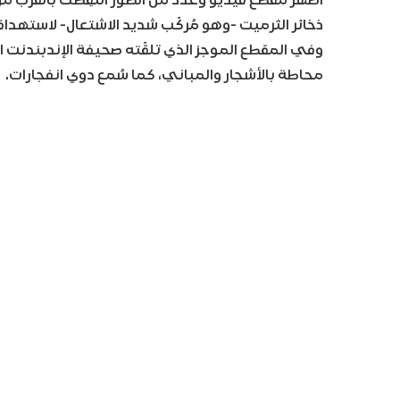
ذخائر الثرميت -وهو مُركّب شديد الاشتعال- لاسته
وفي المقطع الموجز الذي تلقّته صحيفة الإندبندنت ا
محاطة بالأشجار والمباني، كما سُمع دوي انفجارات.