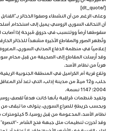
[/dt_quote]
وعلى الرغم من أن النشطاء وصفوا الذخائر بـ”القنابل
أن التحالف السوري الروسي يميل إلى استخدام أسلحة
سقوطها أرضاً ووتتسبب في حروق مُبرِحة إذا أصابت ا
وتُظهر الصور والمقاطع الأخيرة مشهداً للذخائر الحار
إعلامياً في منظمة الدفاع المدني السوري، المعروفة
وقد أُرسِلت المقاطع إلى الصحيفة من قِبل محامٍ سور
هرباً من نظام الأسد.
حلب، و12 ميلاً من مدينة إدلب، التي تعد آخر ال
2004؛ 1147 نسمة.
وتفيد مُنظمات مُراقِبة بأنها كانت هدفاً لقصفِ روس
وبحسب خريطةٍ للصراع السوري، يتولى ما تبقى من “ا
نظام الأسد، المدعومة من قِبل روسيا، 5 كيلومترات فقط عنها.
وقد أحرزت تنظيمات مثل جبهة فتح الشام -“النصرة”
إدلب القريبة في الأشهر الأخيرة؛ ولكن لا يُعتقد أن ت