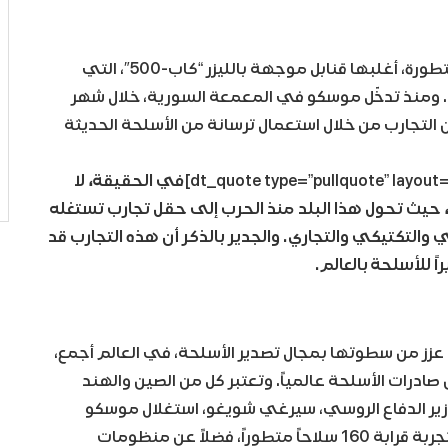
في الواقع، يستعمل الروس في سوريا عدة أسلحة متطورة، أغلبها قنابل موجهة بالليزر “كاب-500″، التي
 ومنذ تدخّل موسكو في المعمعة السورية، خلال شهر
ت موسكو العديد من التجارب من خلال استعمال ترسانة من الأسلحة الحديثة
في الحقيقة، لا
حيث تحول هذا البلد منذ الحرب إلى حقل تجارب تستغله
التكتيكي والتجاري. والجدير بالذكر أن هذه التجارب قد
 للأسلحة بالعالم.
 عزز من سطوتها بمجال تصدير الأسلحة، في العالم أجمع،
ر روسيا منذ 10 سنوات على نحو 25% من صادرات الأسلحة عالمياً. وتعتبر كل من الصين والهند
ر وزير الدفاع الروسي، سيرغي شويغو، استغلال موسكو
لسوريا كحقل تجارب للأسلحة الروسية، حيث اعترف بتجربة قرابة 160 سلاحاً متطوراً، فضلاً عن منظومات