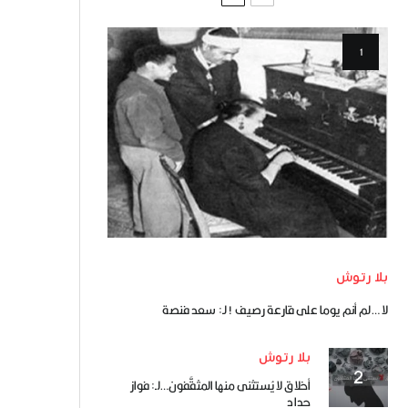
بلا رتوش
لا …لم أنم يوما على قارعة رصيف ! لـ: سعد فنصة
بلا رتوش
أخلاق لا يُستثنى منها المثقَّفون…لـ: فواز
حداد