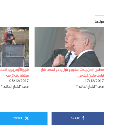
مرتبط
مجلس الأمن يبحث مشروع قرار يدعو لسحب قرار
شيخ الأزهر يؤيد انت
ترامب بشأن القدس
مقابلة نائب ترامب
08/12/2017
17/12/2017
في "أخبار العالم"
في "أخبار العالم"
TWEET
SHARE