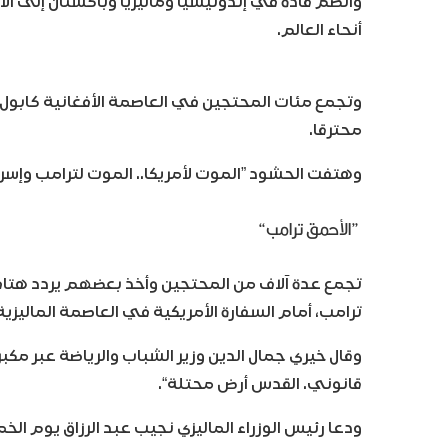
وانضم قادة في إندونيسيا وماليزيا وباكستان إلى ال
أنحاء العالم.
وتجمع مئات المحتجين في العاصمة الأفغانية كابول
محترقا.
وهتفت الحشود ”الموت لأمريكا.. الموت لترامب وإسرائ
”الأحمق ترامب“
تجمع عدة آلاف من المحتجين وأخذ بعضهم يردد هتاف
ترامب، أمام السفارة الأمريكية في العاصمة الماليزية 
وقال خيري جمال الدين وزير الشباب والرياضة عبر مكبر
قانوني. القدس أرض محتلة“.
ودعا رئيس الوزراء الماليزي نجيب عبد الرزاق يوم ا