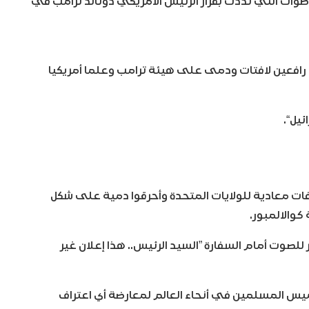
أصوات التي نددت بقرار الرئيس الأمريكي دونالد ترامب في
 رافعين لافتات ودمى على هيئة ترامب وعلما أمريكيا
يل“.
ات معادية للولايات المتحدة وأحرقوا دمية على شكل
كوالالمبور.
 للصوت أمام السفارة ”السيد الرئيس.. هذا إعلان غير
لخميس المسلمين في أنحاء العالم لمعارضة أي اعتراف