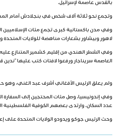
بالقدس عاصمة لإسرائيل.
وتجمع نحو ثلاثة آلاف شخص في بنجلادش أمام المس
وفي مدن باكستانية كبرى تجمع مئات الإسلاميين
لاهور وبيشاور بشعارات مناهضة للولايات المتحدة وإ
وفي الشطر الهندي من إقليم كشمير المتنازع عليه
العاصمة سريناجار ورفعوا لافتات كتب عليها ”ندين قرا
ولم يعلق الرئيس الأفغاني أشرف عبد الغني، وهو حل
وفي إندونيسيا، وصل مئات المحتجين إلى السفارة ال
عدد السكان. وارتدى بعضهم الكوفية الفلسطينية ال
وحث الرئيس جوكو ويدودو الولايات المتحدة على إعاد