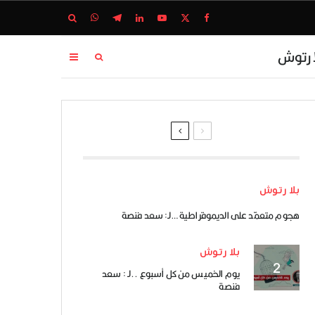
ا رتوش
بلا رتوش
هجوم متعمّد على الديموقراطية …لـ: سعد فنصة
بلا رتوش
يوم الخميس من كل أسبوع ..لـ : سعد
فنصة