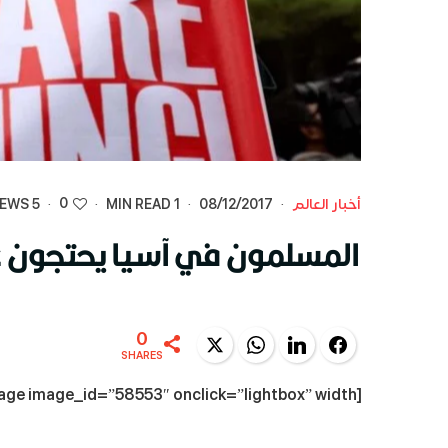
0
أخبار العالم
·
08/12/2017
·
1 MIN READ
·
·
5 VIEWS
المسلمون في آسيا يحتجون عل
0
Twitter
WhatsApp
LinkedIn
Facebook
SHARES
[dt_fancy_image image_id=”58553″ onclick=”lightbox” width=””]