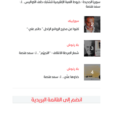
سوريا الجديدة : خيوط اللعبة الإقليمية تتشابك خلف الكواليس..لـ:
سعد فنصة
موزاييك
كتبوا عن مخرج الروائع الراحل ” حاتم علي “
بلا رتوش
شعار المرحلة للائتلاف : “التجهّم” …لـ: سعد فنصة
بلا رتوش
خذوها عنّي… لـ: سعد فنصة
انضم إلى القائمة البريدية