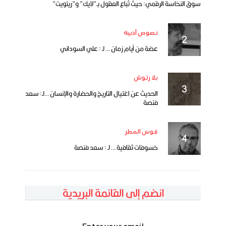
سوق النخاسة الرقمي: حيث تُباع العقول بـ”لايك” و”ريتويت”
نصوص أدبية
عضة من أيام زمان … لـ : علي السوداني
بلا رتوش
الحديث عن اغتيال التاريخ والحضارة والإنسان …لـ: سعد
فنصة
قوس المطر
خسوفات ثقافية … لـ : سعد فنصة
انضم إلى القائمة البريدية