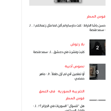
قوس المطر
حسن باشا الخراط : كنت حارسا ولم أكن لصا مثل زعمائكم !.. لـ
: سعد فنصة
بلا رتوش
كتبت ونشرت في دمشق …لـ: سعد فنصة
نصوص أدبية
أَوَ تعلمين أني لم أزل طفلاً .!لـ : ماهر
حمصي
التغريبة السورية
في العمق
قوس المطر
هل “تتسوّل” السوريات في الجزائر؟!..لـ :
فاضل السباعي