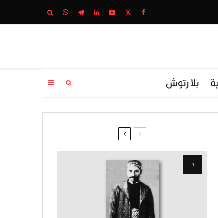
ة
بلا رتوش