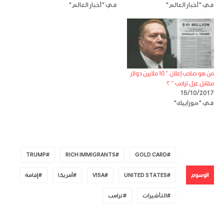
في "أخبار العالم"
في "أخبار العالم"
من هو صاحب إعلان ” 10 ملايين دولار
مقابل عزل ترامب ” ؟
15/10/2017
في "موزاييك"
TRUMP
RICH IMMIGRANTS
GOLD CARD
الوسوم
UNITED STATES
VISA
أمريكا
إقامة
التأشيرات
ترامب