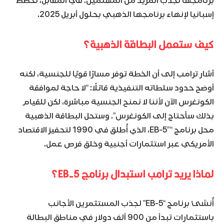
برنامجها لجذب المزيد من المهتمين. في المقابل، تخطط
إسبانيا لإنهاء برنامجها الذهبي بحلول أبريل 2025.
كيف ستعمل البطاقة الذهبية؟
أشار ترامب إلى أن الخطة توفر مسارًا قويًا للجنسية، لكنه
أوضح حدود سلطاته التنفيذية قائلًا: “لا حاجة لموافقة
الكونغرس الآن لأننا لا نمنح الجنسية مباشرة، لكن للقيام
بذلك سأحتاج إلى الكونغرس”. وستحل البطاقة الذهبية
محل برنامج “EB-5″، الذي أُطلق في 1990 لتحفيز الاقتصاد
الأمريكي عبر استثمارات أجنبية وخلق فرص عمل.
لماذا يريد ترامب استبدال برنامج EB-5؟
أُنشئ برنامج “EB-5” لجذب المستثمرين الأجانب
باستثمارات تبدأ من 900 ألف دولار في مناطق البطالة