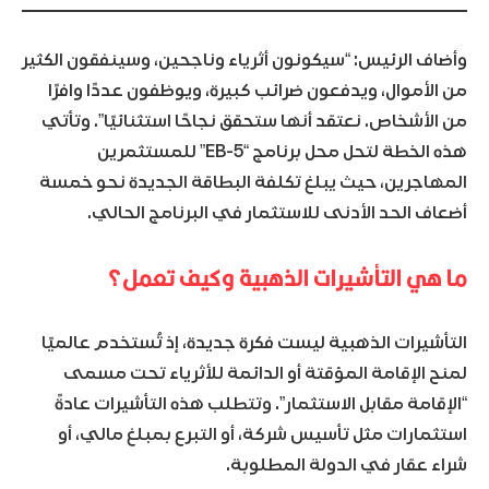
وأضاف الرئيس: “سيكونون أثرياء وناجحين، وسينفقون الكثير
من الأموال، ويدفعون ضرائب كبيرة، ويوظفون عددًا وافرًا
من الأشخاص. نعتقد أنها ستحقق نجاحًا استثنائيًا”. وتأتي
هذه الخطة لتحل محل برنامج “EB-5” للمستثمرين
المهاجرين، حيث يبلغ تكلفة البطاقة الجديدة نحو خمسة
أضعاف الحد الأدنى للاستثمار في البرنامج الحالي.
ما هي التأشيرات الذهبية وكيف تعمل؟
التأشيرات الذهبية ليست فكرة جديدة، إذ تُستخدم عالميًا
لمنح الإقامة المؤقتة أو الدائمة للأثرياء تحت مسمى
“الإقامة مقابل الاستثمار”. وتتطلب هذه التأشيرات عادةً
استثمارات مثل تأسيس شركة، أو التبرع بمبلغ مالي، أو
شراء عقار في الدولة المطلوبة.