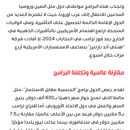
وتجذب هذه البرامج مواطني دول مثل الصين وروسيا
الساعين للانتقال إلى غرب أوروبا، حيث لا تشترط العديد من
الدول الإقامة الدائمة للحصول على التأشيرة. وفي الولايات
المتحدة، ارتفع اهتمام الأمريكيين بالتأشيرات الذهبية في
الخارج بعد فوز ترامب في انتخابات 2024، إذ أفادت شركة
“هنلي آند بارتنرز” بتضاعف الاستفسارات الأمريكية أربع
مرات خلال أسبوع.
مقارنة عالمية وتكلفة البرامج
تقدم بعض الدول برامج “الجنسية مقابل الاستثمار”، مثل
مالطا التي تمنح جواز سفر ذهبيًا بـ630 ألف دولار، يتيح
السفر والعمل في دول الاتحاد الأوروبي. أما اقتراح ترامب
بـ5 ملايين دولار فيعد من بين الأعلى عالميًا، مقارنة بـ7.5
ملايين دولار في سنغافورة، بينما عدلت نيوزيلندا مؤخرًا