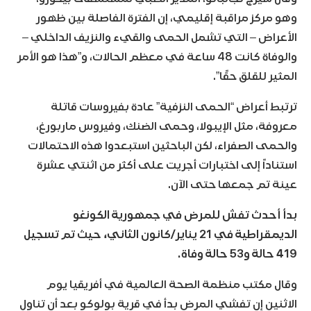
وهو مركز مراقبة إقليمي، إن الفترة الفاصلة بين ظهور
الأعراض – التي تشمل الحمى والقيء والنزيف الداخلي –
والوفاة كانت 48 ساعة في معظم الحالات، و”هذا هو الأمر
المثير للقلق حقًا”.
ترتبط أعراض “الحمى النزفية” عادة بفيروسات قاتلة
معروفة، مثل الإيبولا، وحمى الضنك، وفيروس ماربورغ،
والحمى الصفراء، لكن الباحثين استبعدوا هذه الاحتمالات
استناداً إلى اختبارات أجريت على أكثر من اثنتي عشرة
عينة تم جمعها حتى الآن.
بدأ أحدث تفش للمرض في جمهورية الكونغو
الديمقراطية في 21 يناير/كانون الثاني، حيث تم تسجيل
419 حالة و53 حالة وفاة.
وقال مكتب منظمة الصحة العالمية في أفريقيا يوم
الاثنين إن تفشي المرض بدأ في قرية بولوكو بعد أن تناول