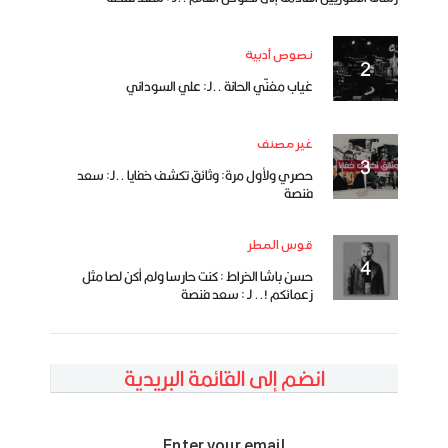
نصوص أدبية
غياب مغنّي الحانة ..لـ: علي السوداني
غير مصنف
حصري ولأول مرة: وثائق تكشف خفايا ..لـ: سعد
فنصة
قوس المطر
حسن باشا الخراط : كنت حارسا ولم أكن لصا مثل
زعمائكم !.. لـ : سعد فنصة
انضم إلى القائمة البريدية