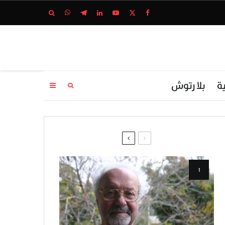
ة
بلا رتوش