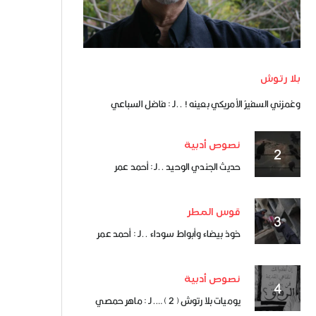
بلا رتوش
وغمزني السفيرُ الأمريكي بعينه ! ..لـ : فاضل السباعي
نصوص أدبية
حديث الجندي الوحيد ..لـ: أحمد عمر
قوس المطر
خوذ بيضاء وأبواط سوداء ..لـ : أحمد عمر
نصوص أدبية
يوميات بلا رتوش ( 2 ) ….لـ : ماهر حمصي