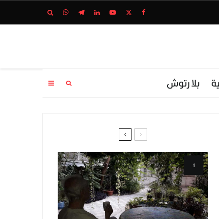
ة
بلا رتوش