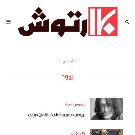
عشوائي
يهود
نصوص أدبية
يهودي صغير يودِّعني لـ : لقمان ديركي
بلا رتوش