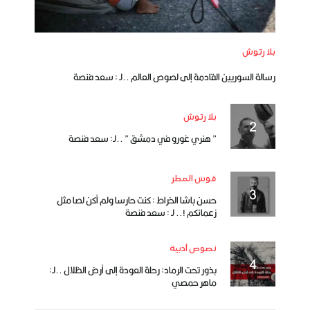
بلا رتوش
رسالة السوريين القادمة إلى لصوص العالم ..لـ : سعد فنصة
بلا رتوش
” هنري غورو في دمشق ” ..لـ: سعد فنصة
قوس المطر
حسن باشا الخراط : كنت حارسا ولم أكن لصا مثل
زعمائكم !.. لـ : سعد فنصة
نصوص أدبية
بذور تحت الرماد: رحلة العودة إلى أرض الظلال ..لـ:
ماهر حمصي