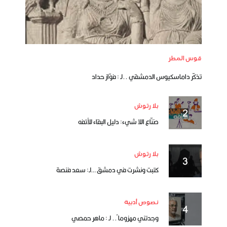
قوس المطر
تذكّر داماسكيوس الدمشقي ..لـ : فوّاز حداد
بلا رتوش
صُنّاع اللا شيء: دليل البقاء للأتفه
بلا رتوش
كتبت ونشرت في دمشق …لـ: سعد فنصة
نصوص أدبية
وجدتني مهزوما ً.. لـ : ماهر حمصي