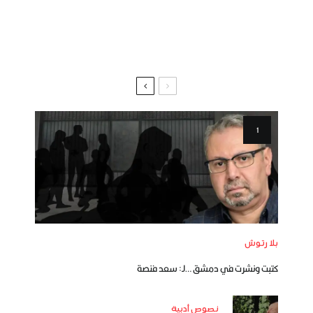
بلا رتوش
كتبت ونشرت في دمشق …لـ: سعد فنصة
نصوص أدبية