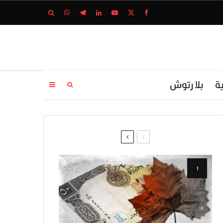
ة
بلا رتوش