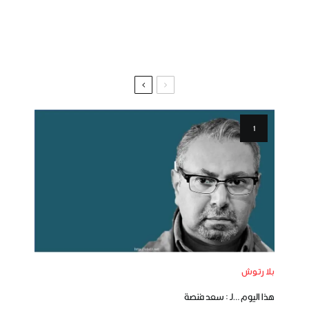
بلا رتوش
هذا اليوم …لـ : سعد فنصة