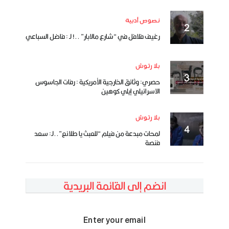
نصوص أدبية
رغيف فلافل في “شارع مالابار” ..! لـ : فاضل السباعي
بلا رتوش
حصري: وثائق الخارجية الأمريكية : رفات الجاسوس
الاسرائيلي إيلي كوهين
بلا رتوش
لمحات مبدعة من فيلم “للعبث يا طلائع”..لـ: سعد
فنصة
انضم إلى القائمة البريدية