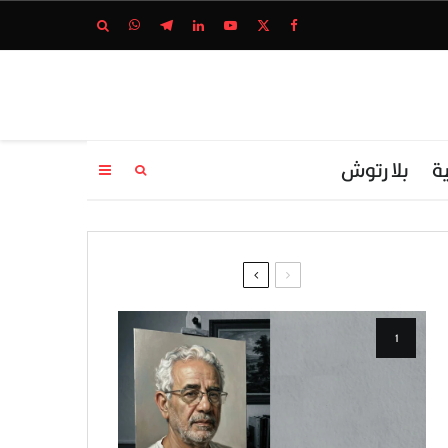
ة
بلا رتوش