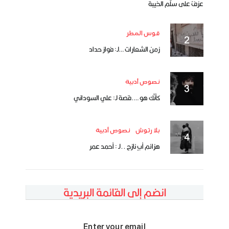
عزفٌ على سلَّم الخيبة
قوس المطر
زمن الشعارات …لـ: فواز حداد
نصوص أدبية
كأنّك هو ….قصة لـ: علي السوداني
بلا رتوش
نصوص أدبية
هزائم أبٍ نازح ..لـ : أحمد عمر
انضم إلى القائمة البريدية