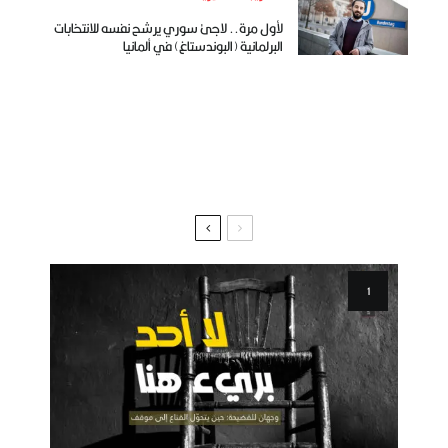
لأول مرة.. لاجئ سوري يرشح نفسه للانتخابات
البرلمانية (البوندستاغ) في ألمانيا