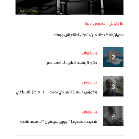
بلا رتوش
نصوص أدبية
وجهان للفضيحة: حين يتحوّل القناع إلى موقف
بلا رتوش
حتى لا يفسد الملح …لـ: أحمد عمر
بلا رتوش
وغمزني السفيرُ الأمريكي بعينه ! ..لـ : فاضل السباعي
بلا رتوش
فضيحة مخطوط ” جورج سيمنون ” لـ: سعد فنصة