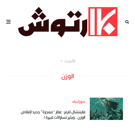
الأحدث
الوزن
موزاييك
فايننشال تايمز: عقار “معجزة” جديد لإنقاص
الوزن ، ويثير تساؤلات كبيرة !