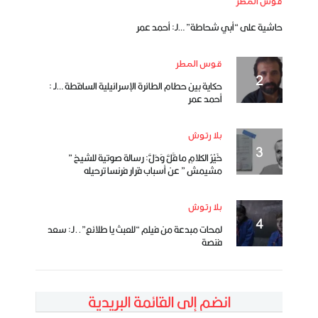
قوس المطر
حاشية على “أبي شحاطة” …لـ: أحمد عمر
قوس المطر
حكاية بين حطام الطائرة الإسرائيلية الساقطة …لـ :
أحمد عمر
بلا رتوش
خَيْرُ الكلامِ ما قَلَّ وَدَلَّ: رسالة صوتية للشيخ ”
مشيمش ” عن أسباب قرار فرنسا ترحيله
بلا رتوش
لمحات مبدعة من فيلم “للعبث يا طلائع”..لـ: سعد
فنصة
انضم إلى القائمة البريدية