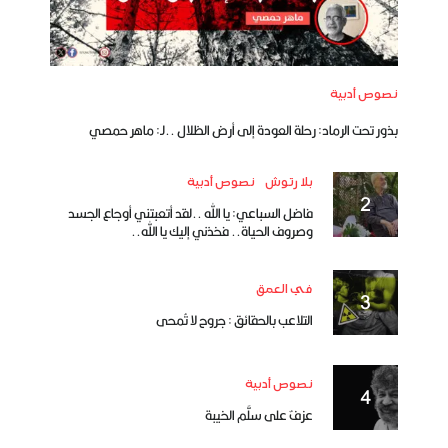
نصوص أدبية
بذور تحت الرماد: رحلة العودة إلى أرض الظلال ..لـ: ماهر حمصي
بلا رتوش
نصوص أدبية
فاضل السباعي: يا الله ..لقد أتعبتني أوجاع الجسد
وصروف الحياة.. فخذني إليك يا الله..
في العمق
التلاعب بالحقائق : جروح لا تُمحى
نصوص أدبية
عزفٌ على سلَّم الخيبة