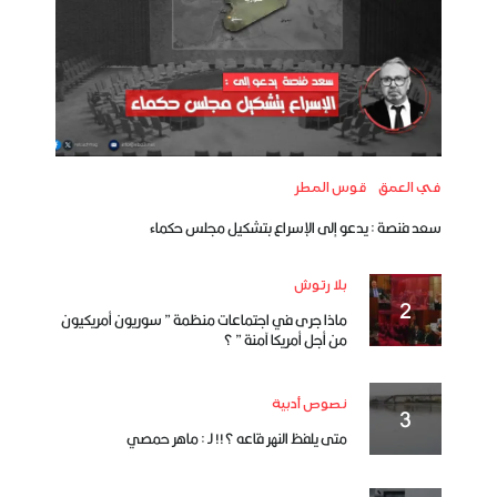
في العمق
قوس المطر
سعد فنصة : يدعو إلى الإسراع بتشكيل مجلس حكماء
بلا رتوش
ماذا جرى في اجتماعات منظمة ” سوريون أمريكيون
من أجل أمريكا آمنة ” ؟
نصوص أدبية
متى يلفظ النهر قاعه ؟!! لـ : ماهر حمصي