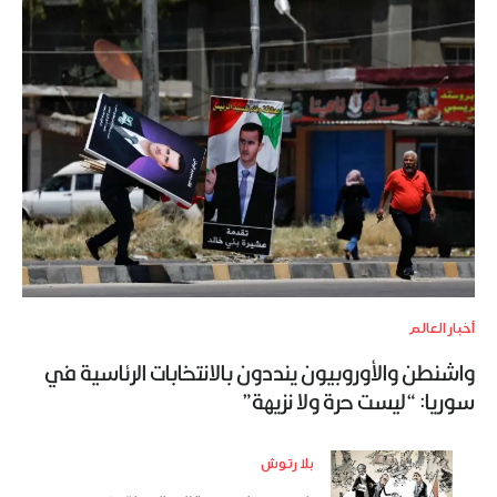
أخبار العالم
واشنطن والأوروبيون ينددون بالانتخابات الرئاسية في
سوريا: “ليست حرة ولا نزيهة”
بلا رتوش